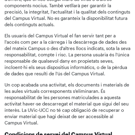
components nocius. També vetllarà per garantir la
precisió, la integritat, l'actualitat i la qualitat dels continguts
del Campus Virtual. No es garanteix la disponibilitat futura
dels continguts actuals.
Els usuaris del Campus Virtual el fan servir tant per a
l'accés com per a la càrrega i la descàrrega de dades des
del mateix Campus o des d'altres llocs indicats, sota la seva
responsabilitat, compte i risc. La persona usuària és l'única
responsable de qualsevol dany en propietats seves,
incloent-hi els seus dispositius informàtics, o de la pèrdua
de dades que resulti de l'ús del Campus Virtual.
Un cop acabada una activitat, els documents i materials de
les aules virtuals corresponents s'eliminaran. És
responsabilitat de les persones matriculades a aquesta
activitat haver-se descarregat el material que sigui del seu
interès. La UVic-UCC no té cap obligació de recuperar o
enviar material que hagi deixat de ser accessible al
Campus Virtual.
Condicions de servei del Campus Virtual