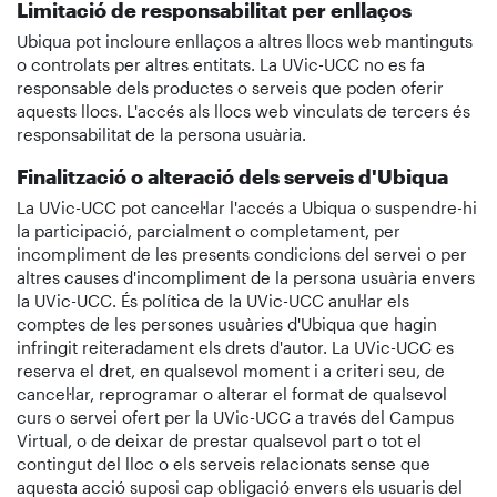
Limitació de responsabilitat per enllaços
Ubiqua pot incloure enllaços a altres llocs web mantinguts
o controlats per altres entitats. La UVic-UCC no es fa
responsable dels productes o serveis que poden oferir
aquests llocs. L'accés als llocs web vinculats de tercers és
responsabilitat de la persona usuària.
Finalització o alteració dels serveis d'Ubiqua
La UVic-UCC pot cancel·lar l'accés a Ubiqua o suspendre-hi
la participació, parcialment o completament, per
incompliment de les presents condicions del servei o per
altres causes d'incompliment de la persona usuària envers
la UVic-UCC. És política de la UVic-UCC anul·lar els
comptes de les persones usuàries d'Ubiqua que hagin
infringit reiteradament els drets d'autor. La UVic-UCC es
reserva el dret, en qualsevol moment i a criteri seu, de
cancel·lar, reprogramar o alterar el format de qualsevol
curs o servei ofert per la UVic-UCC a través del Campus
Virtual, o de deixar de prestar qualsevol part o tot el
contingut del lloc o els serveis relacionats sense que
aquesta acció suposi cap obligació envers els usuaris del