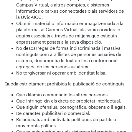
Campus Virtual, a altres comptes, a sistemes
informàtics o xarxes connectades o als servidors de
la UVic-UCC.
Obtenir material o informació emmagatzemada a la
plataforma, al Campus Virtual, als seus servidors o
equips associats a través de mitjans que estiguin
expressament posats a la seva disposició.
No descarregar de forma indiscriminada i massiva
continguts com ara llistes de persones usuàries del
sistema, documents de text en línia o informació
agregada de les persones usuàries.
No tergiversar ni operar amb identitat falsa.
Queda estrictament prohibida la publicació de continguts:
Que difamin o amenacin les altres persones.
Que infringeixin els drets de propietat intel·lectual.
Que siguin ofensius, pornogràfics, obscens o il·legals.
De caràcter publicitari o comercial.
Relacionats amb activitats polítiques de partits o
moviments polítics.
Que puguin perjudicar els sistemes informàtics, com