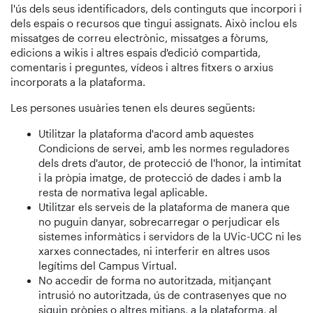
l'ús dels seus identificadors, dels continguts que incorpori i
dels espais o recursos que tingui assignats. Això inclou els
missatges de correu electrònic, missatges a fòrums,
edicions a wikis i altres espais d'edició compartida,
comentaris i preguntes, vídeos i altres fitxers o arxius
incorporats a la plataforma.
Les persones usuàries tenen els deures següents:
Utilitzar la plataforma d'acord amb aquestes
Condicions de servei, amb les normes reguladores
dels drets d'autor, de protecció de l'honor, la intimitat
i la pròpia imatge, de protecció de dades i amb la
resta de normativa legal aplicable.
Utilitzar els serveis de la plataforma de manera que
no puguin danyar, sobrecarregar o perjudicar els
sistemes informàtics i servidors de la UVic-UCC ni les
xarxes connectades, ni interferir en altres usos
legítims del Campus Virtual.
No accedir de forma no autoritzada, mitjançant
intrusió no autoritzada, ús de contrasenyes que no
siguin pròpies o altres mitjans, a la plataforma, al