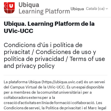
Ves al contingut principal
Ubiqua
Català ‎(ca)‎
Ubiqua. Learning Platform de la
UVic-UCC
Condicions d'ús i política de
privacitat / Condiciones de uso y
política de privacidad / Terms of use
and privacy policy
La plataforma Ubiqua (https://ubiqua.uvic.cat) és un servei
del Campus Virtual de la UVic-UCC. És un espai disponible
per a membres de la comunitat universitària i per a
col·laboradors externs per a la
creació d’activitats en línia de formació i col·laboració. Les
Condicions de servei, la Política de privacitat i el Marc legal