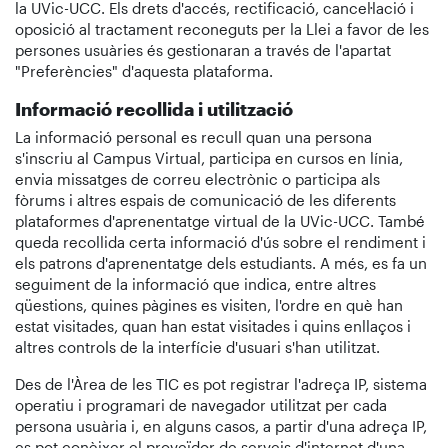
la UVic-UCC. Els drets d'accés, rectificació, cancel·lació i
oposició al tractament reconeguts per la Llei a favor de les
persones usuàries és gestionaran a través de l'apartat
"Preferències" d'aquesta plataforma.
Informació recollida i utilització
La informació personal es recull quan una persona
s'inscriu al Campus Virtual, participa en cursos en línia,
envia missatges de correu electrònic o participa als
fòrums i altres espais de comunicació de les diferents
plataformes d'aprenentatge virtual de la UVic-UCC. També
queda recollida certa informació d'ús sobre el rendiment i
els patrons d'aprenentatge dels estudiants. A més, es fa un
seguiment de la informació que indica, entre altres
qüestions, quines pàgines es visiten, l'ordre en què han
estat visitades, quan han estat visitades i quins enllaços i
altres controls de la interfície d'usuari s'han utilitzat.
Des de l'Àrea de les TIC es pot registrar l'adreça IP, sistema
operatiu i programari de navegador utilitzat per cada
persona usuària i, en alguns casos, a partir d'una adreça IP,
es pot conèixer el proveïdor de serveis d'internet d'una