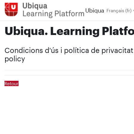
Passer au contenu principal
Ubiqua
Français ‎(fr)‎
Ubiqua. Learning Platf
Condicions d'ús i política de privacita
policy
Retour