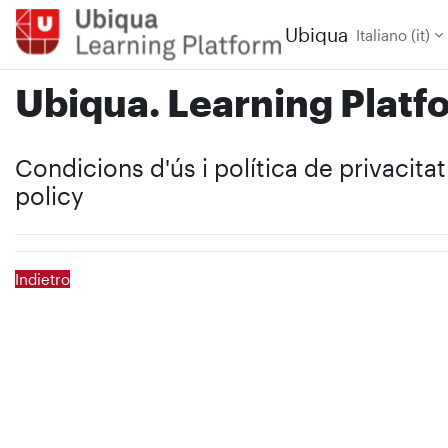
Vai al contenuto principale
Ubiqua
Italiano ‎(it)‎
Ubiqua. Learning Platf
Condicions d'ús i política de privacita
policy
Indietro