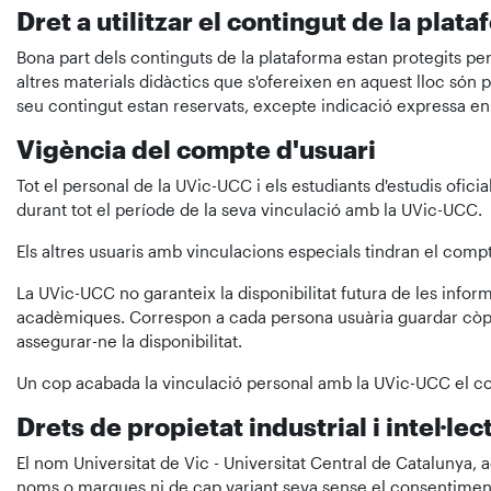
Dret a utilitzar el contingut de la plat
Bona part dels continguts de la plataforma estan protegits per l
altres materials didàctics que s'ofereixen en aquest lloc són 
seu contingut estan reservats, excepte indicació expressa en 
Vigència del compte d'usuari
Tot el personal de la UVic-UCC i els estudiants d'estudis ofici
durant tot el període de la seva vinculació amb la UVic-UCC.
Els altres usuaris amb vinculacions especials tindran el compt
La UVic-UCC no garanteix la disponibilitat futura de les info
acadèmiques. Correspon a cada persona usuària guardar còpie
assegurar-ne la disponibilitat.
Un cop acabada la vinculació personal amb la UVic-UCC el co
Drets de propietat industrial i intel·lec
El nom Universitat de Vic - Universitat Central de Catalunya, 
noms o marques ni de cap variant seva sense el consentiment i