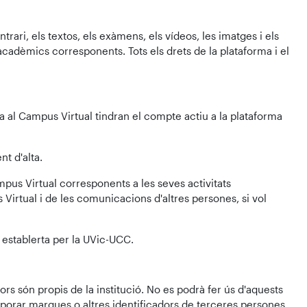
trari, els textos, els exàmens, els vídeos, les imatges i els
acadèmics corresponents. Tots els drets de la plataforma i el
lta al Campus Virtual tindran el compte actiu a la plataforma
t d'alta.
mpus Virtual corresponents a les seves activitats
rtual i de les comunicacions d'altres persones, si vol
 establerta per la UVic-UCC.
ors són propis de la institució. No es podrà fer ús d'aquests
rporar marques o altres identificadors de terceres persones