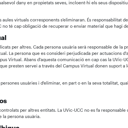
alsevol dany en propietats seves, incloent-hi els seus dispositiu
 aules virtuals corresponents s'eliminaran. És responsabilitat d
C no té cap obligació de recuperar o enviar material que hagi de
al
ats per altres. Cada persona usuària serà responsable de la precisi
irtual. La persona que es consideri perjudicada per actuacions d'
pus Virtual. Abans d'aquesta comunicació en cap cas la UVic-U
 que presten servei a través del Campus Virtual donen suport a
persones usuàries i d'eliminar, en part o en la seva totalitat, 
ços
ontrolats per altres entitats. La UVic-UCC no es fa responsable 
e la persona usuària.
'Ubiqua