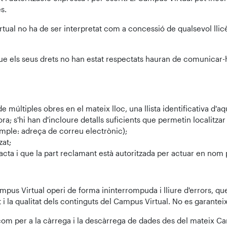
s.
rtual no ha de ser interpretat com a concessió de qualsevol llicè
n que els seus drets no han estat respectats hauran de comunicar
de múltiples obres en el mateix lloc, una llista identificativa d'a
ctora; s'hi han d'incloure detalls suficients que permetin localitz
emple: adreça de correu electrònic);
zat;
cta i que la part reclamant està autoritzada per actuar en nom pr
pus Virtual operi de forma ininterrompuda i lliure d'errors, que 
tat i la qualitat dels continguts del Campus Virtual. No es garanteix
 com per a la càrrega i la descàrrega de dades des del mateix Camp