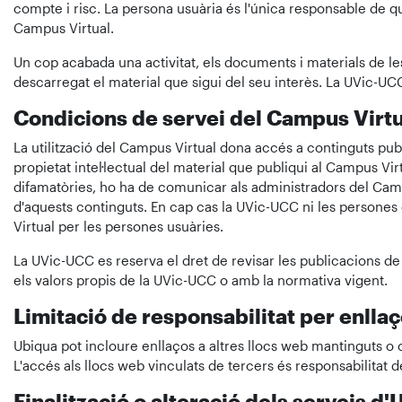
compte i risc. La persona usuària és l'única responsable de qu
Campus Virtual.
Un cop acabada una activitat, els documents i materials de les
descarregat el material que sigui del seu interès. La UVic-UC
Condicions de servei del Campus Virtu
La utilització del Campus Virtual dona accés a continguts public
propietat intel·lectual del material que publiqui al Campus V
difamatòries, ho ha de comunicar als administradors del Cam
d'aquests continguts. En cap cas la UVic-UCC ni les persones
Virtual per les persones usuàries.
La UVic-UCC es reserva el dret de revisar les publicacions de 
els valors propis de la UVic-UCC o amb la normativa vigent.
Limitació de responsabilitat per enlla
Ubiqua pot incloure enllaços a altres llocs web mantinguts o c
L'accés als llocs web vinculats de tercers és responsabilitat d
Finalització o alteració dels serveis d