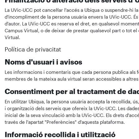
La UVic-UCC pot cancel·lar l'accés a Ubiqua o suspendre-hi l
d'incompliment de la persona usuària envers la UVic-UCC. És p
d'autor. La UVic-UCC es reserva el dret, en qualsevol moment i
Campus Virtual, o de deixar de prestar qualsevol part o tot e
Virtual.
Política de privacitat
Noms d'usuari i avisos
Les informacions i comentaris que cada persona publica als f
membres de la mateixa aula virtual seran accessibles a altre
Consentiment per al tractament de da
En utilitzar Ubiqua, la persona usuària accepta la recollida, ús
i organització dels serveis que ofereix la UVic-UCC. Les dade
inicial de la seva vinculació amb la UVic-UCC. Els drets d'accé
través de l'apartat "Preferències" d'aquesta plataforma.
Informació recollida i utilització