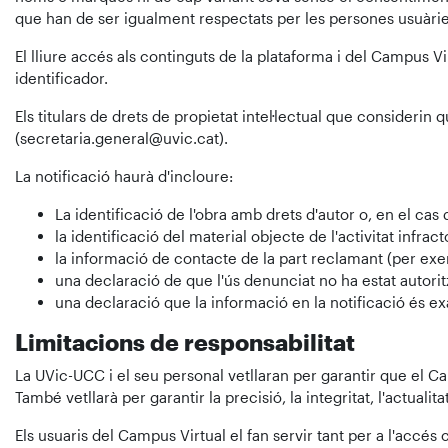
que han de ser igualment respectats per les persones usuàrie
El lliure accés als continguts de la plataforma i del Campus Vi
identificador.
Els titulars de drets de propietat intel·lectual que consideri
(secretaria.general@uvic.cat).
La notificació haurà d'incloure:
La identificació de l'obra amb drets d'autor o, en el cas 
la identificació del material objecte de l'activitat infra
la informació de contacte de la part reclamant (per ex
una declaració de que l'ús denunciat no ha estat autorit
una declaració que la informació en la notificació és exa
Limitacions de responsabilitat
La UVic-UCC i el seu personal vetllaran per garantir que el Cam
També vetllarà per garantir la precisió, la integritat, l'actuali
Els usuaris del Campus Virtual el fan servir tant per a l'accés