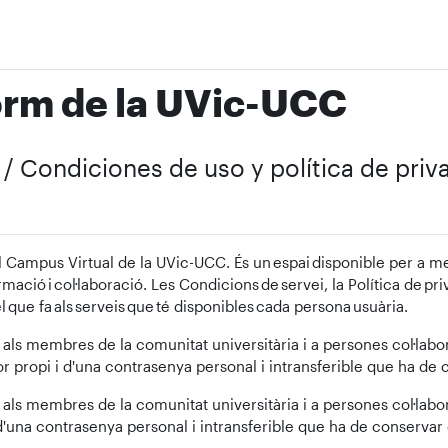
orm de la UVic-UCC
t / Condiciones de uso y política de pri
l Campus Virtual de la UVic-UCC. És un espai disponible per a me
formació i col·laboració. Les Condicions de servei, la Política de pr
 que fa als serveis que té disponibles cada persona usuària.
als membres de la comunitat universitària i a persones col·labora
r propi i d'una contrasenya personal i intransferible que ha de
als membres de la comunitat universitària i a persones col·labora
 d'una contrasenya personal i intransferible que ha de conservar