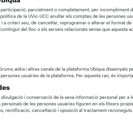
a participació, parcialment o completament, per incompliment de
olítica de la UVic-UCC anul·lar els comptes de les persones usu
 a criteri seu, de cancel·lar, reprogramar o alterar el format de
l contingut del lloc o els serveis relacionats sense que aquesta 
òrums, wikis i altres canals de la plataforma Ubiqua dissenyats
s persones usuàries de la plataforma. Per aquesta raó, és import
des
, divulgació i conservació de la seva informació personal per a les
s personals de les persones usuàries figuren en els fitxers prop
s, rectificació, cancel·lació i oposició al tractament reconeguts