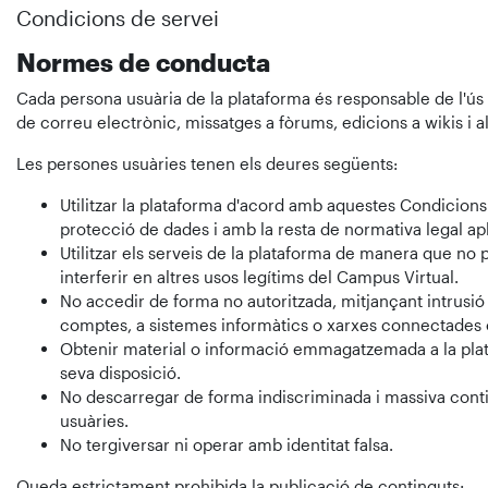
Condicions de servei
Normes de conducta
Cada persona usuària de la plataforma és responsable de l'ús d
de correu electrònic, missatges a fòrums, edicions a wikis i al
Les persones usuàries tenen els deures següents:
Utilitzar la plataforma d'acord amb aquestes Condicions 
protecció de dades i amb la resta de normativa legal ap
Utilitzar els serveis de la plataforma de manera que no 
interferir en altres usos legítims del Campus Virtual.
No accedir de forma no autoritzada, mitjançant intrusió 
comptes, a sistemes informàtics o xarxes connectades o
Obtenir material o informació emmagatzemada a la plataf
seva disposició.
No descarregar de forma indiscriminada i massiva conti
usuàries.
No tergiversar ni operar amb identitat falsa.
Queda estrictament prohibida la publicació de continguts: