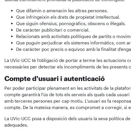
Que difamin o amenacin les altres persones.
Que infringeixin els drets de propietat intel·lectual.
Que siguin ofensius, pornogràfics, obscens o il·legals.
De caràcter publicitari o comercial.
Relacionats amb activitats polítiques de partits o movime
Que puguin perjudicar els sistemes informàtics, com ar
De caràcter poc precís o equívoc amb la finalitat d'eng
La UVic-UCC té l'obligació de portar a terme les actuacions co
necessàries per detectar els incompliments de les presents co
Compte d'usuari i autenticació
Per poder participar plenament en les activitats de la platafo
compte garantirà l'ús de tots els serveis als quals cada usua
amb terceres persones per cap motiu. L'usuari es fa responsabl
compte. De la mateixa manera, es compromet a corregir, si es
La UVic-UCC posa a disposició dels usuaris la seva política de
adequades.