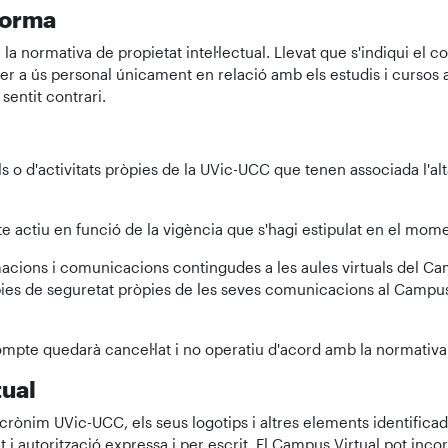
aforma
a normativa de propietat intel·lectual. Llevat que s'indiqui el con
per a ús personal únicament en relació amb els estudis i cursos 
sentit contrari.
als o d'activitats pròpies de la UVic-UCC que tenen associada l'a
e actiu en funció de la vigència que s'hagi estipulat en el momen
rmacions i comunicacions contingudes a les aules virtuals del Ca
s de seguretat pròpies de les seves comunicacions al Campus Vi
mpte quedarà cancel·lat i no operatiu d'acord amb la normativa
tual
acrònim UVic-UCC, els seus logotips i altres elements identificad
 autorització expressa i per escrit. El Campus Virtual pot inco