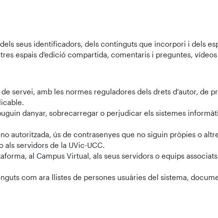
els seus identificadors, dels continguts que incorpori i dels esp
tres espais d'edició compartida, comentaris i preguntes, vídeos i 
de servei, amb les normes reguladores dels drets d'autor, de prot
licable.
puguin danyar, sobrecarregar o perjudicar els sistemes informàt
no autoritzada, ús de contrasenyes que no siguin pròpies o altres
 als servidors de la UVic-UCC.
orma, al Campus Virtual, als seus servidors o equips associats
nguts com ara llistes de persones usuàries del sistema, docume