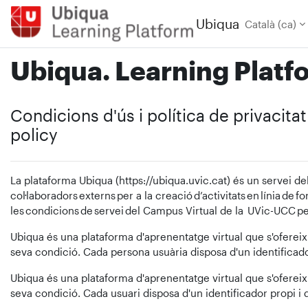
Ves al contingut principal
Ubiqua
Català ‎(ca)‎
Ubiqua. Learning Platf
Condicions d'ús i política de privacita
policy
La plataforma Ubiqua (https://ubiqua.uvic.cat) és un servei de
col·laboradors externs per a la creació d’activitats en línia de 
les condicions de servei del Campus Virtual de la UVic-UCC pel
Ubiqua és una plataforma d'aprenentatge virtual que s'ofereix 
seva condició. Cada persona usuària disposa d'un identificado
Ubiqua és una plataforma d'aprenentatge virtual que s'ofereix 
seva condició. Cada usuari disposa d'un identificador propi i