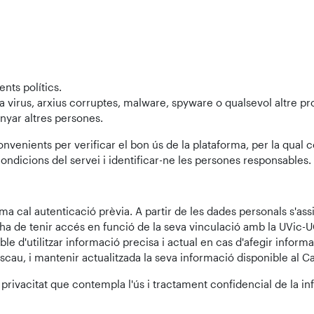
nts polítics.
a virus, arxius corruptes, malware, spyware o qualsevol altre 
anyar altres persones.
nvenients per verificar el bon ús de la plataforma, per la qual 
ndicions del servei i identificar-ne les persones responsables.
rma cal autenticació prèvia. A partir de les dades personals s'as
ri ha de tenir accés en funció de la seva vinculació amb la UVic
e d'utilitzar informació precisa i actual en cas d'afegir informa
cau, i mantenir actualitzada la seva informació disponible al C
 privacitat que contempla l'ús i tractament confidencial de la i