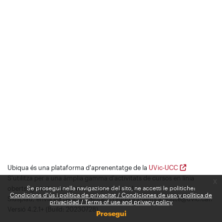
Ubiqua és una plataforma d'aprenentatge de la
UVic-UCC
S'utilitza per a una àmplia gamma d'activitats de cursos en línia
x
oberts, gratuïts, compartits i experimentals.
Se prosegui nella navigazione del sito, ne accetti le politiche:
Condicions d'ús i política de privacitat / Condiciones de uso y política de
Siusplau, envia els teus comentaris i suggeriments a udute@uvic.cat.
privacidad / Terms of use and privacy policy
Versió 4.2.1+ (Build: 20230728)
Prosegui