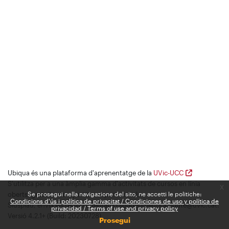
Ubiqua és una plataforma d'aprenentatge de la
UVic-UCC
S'utilitza per a una àmplia gamma d'activitats de cursos en línia
x
oberts, gratuïts, compartits i experimentals.
Se prosegui nella navigazione del sito, ne accetti le politiche:
Condicions d'ús i política de privacitat / Condiciones de uso y política de
Siusplau, envia els teus comentaris i suggeriments a udute@uvic.cat.
privacidad / Terms of use and privacy policy
Versió 4.2.1+ (Build: 20230728)
Prosegui