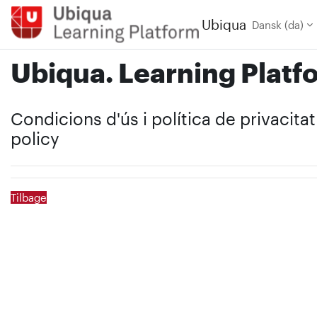
Gå til hovedindhold
Ubiqua
Dansk ‎(da)‎
Ubiqua. Learning Platf
Condicions d'ús i política de privacita
policy
Tilbage