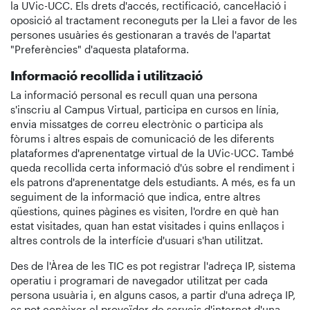
la UVic-UCC. Els drets d'accés, rectificació, cancel·lació i
oposició al tractament reconeguts per la Llei a favor de les
persones usuàries és gestionaran a través de l'apartat
"Preferències" d'aquesta plataforma.
Informació recollida i utilització
La informació personal es recull quan una persona
s'inscriu al Campus Virtual, participa en cursos en línia,
envia missatges de correu electrònic o participa als
fòrums i altres espais de comunicació de les diferents
plataformes d'aprenentatge virtual de la UVic-UCC. També
queda recollida certa informació d'ús sobre el rendiment i
els patrons d'aprenentatge dels estudiants. A més, es fa un
seguiment de la informació que indica, entre altres
qüestions, quines pàgines es visiten, l'ordre en què han
estat visitades, quan han estat visitades i quins enllaços i
altres controls de la interfície d'usuari s'han utilitzat.
Des de l'Àrea de les TIC es pot registrar l'adreça IP, sistema
operatiu i programari de navegador utilitzat per cada
persona usuària i, en alguns casos, a partir d'una adreça IP,
es pot conèixer el proveïdor de serveis d'internet d'una