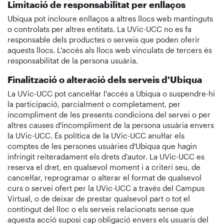
Limitació de responsabilitat per enllaços
Ubiqua pot incloure enllaços a altres llocs web mantinguts
o controlats per altres entitats. La UVic-UCC no es fa
responsable dels productes o serveis que poden oferir
aquests llocs. L'accés als llocs web vinculats de tercers és
responsabilitat de la persona usuària.
Finalització o alteració dels serveis d'Ubiqua
La UVic-UCC pot cancel·lar l'accés a Ubiqua o suspendre-hi
la participació, parcialment o completament, per
incompliment de les presents condicions del servei o per
altres causes d'incompliment de la persona usuària envers
la UVic-UCC. És política de la UVic-UCC anul·lar els
comptes de les persones usuàries d'Ubiqua que hagin
infringit reiteradament els drets d'autor. La UVic-UCC es
reserva el dret, en qualsevol moment i a criteri seu, de
cancel·lar, reprogramar o alterar el format de qualsevol
curs o servei ofert per la UVic-UCC a través del Campus
Virtual, o de deixar de prestar qualsevol part o tot el
contingut del lloc o els serveis relacionats sense que
aquesta acció suposi cap obligació envers els usuaris del