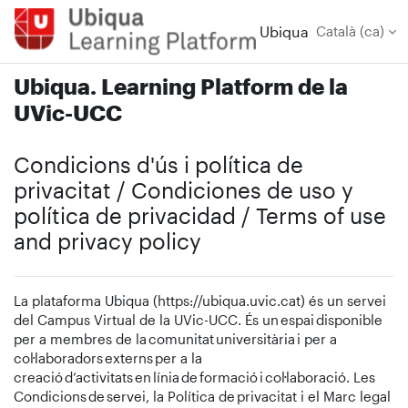
Ves al contingut principal
Ubiqua
Català ‎(ca)‎
Ubiqua. Learning Platform de la
UVic-UCC
Condicions d'ús i política de
privacitat / Condiciones de uso y
política de privacidad / Terms of use
and privacy policy
La plataforma Ubiqua (https://ubiqua.uvic.cat) és un servei
del Campus Virtual de la UVic-UCC. És un espai disponible
per a membres de la comunitat universitària i per a
col·laboradors externs per a la
creació d’activitats en línia de formació i col·laboració. Les
Condicions de servei, la Política de privacitat i el Marc legal