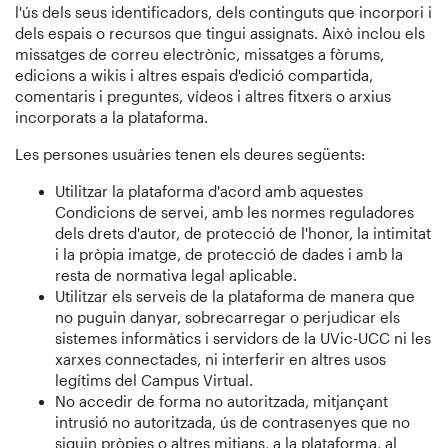
l'ús dels seus identificadors, dels continguts que incorpori i
dels espais o recursos que tingui assignats. Això inclou els
missatges de correu electrònic, missatges a fòrums,
edicions a wikis i altres espais d'edició compartida,
comentaris i preguntes, vídeos i altres fitxers o arxius
incorporats a la plataforma.
Les persones usuàries tenen els deures següents:
Utilitzar la plataforma d'acord amb aquestes
Condicions de servei, amb les normes reguladores
dels drets d'autor, de protecció de l'honor, la intimitat
i la pròpia imatge, de protecció de dades i amb la
resta de normativa legal aplicable.
Utilitzar els serveis de la plataforma de manera que
no puguin danyar, sobrecarregar o perjudicar els
sistemes informàtics i servidors de la UVic-UCC ni les
xarxes connectades, ni interferir en altres usos
legítims del Campus Virtual.
No accedir de forma no autoritzada, mitjançant
intrusió no autoritzada, ús de contrasenyes que no
siguin pròpies o altres mitjans, a la plataforma, al