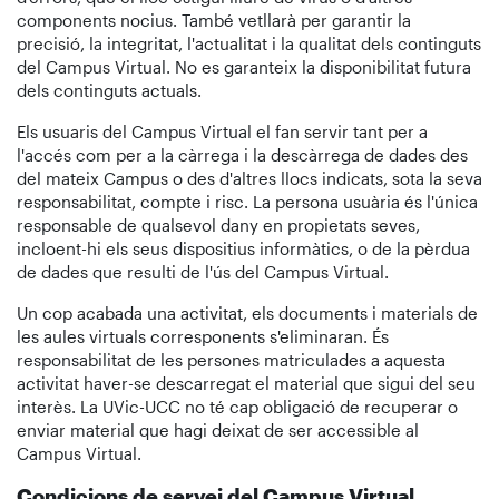
components nocius. També vetllarà per garantir la
precisió, la integritat, l'actualitat i la qualitat dels continguts
del Campus Virtual. No es garanteix la disponibilitat futura
dels continguts actuals.
Els usuaris del Campus Virtual el fan servir tant per a
l'accés com per a la càrrega i la descàrrega de dades des
del mateix Campus o des d'altres llocs indicats, sota la seva
responsabilitat, compte i risc. La persona usuària és l'única
responsable de qualsevol dany en propietats seves,
incloent-hi els seus dispositius informàtics, o de la pèrdua
de dades que resulti de l'ús del Campus Virtual.
Un cop acabada una activitat, els documents i materials de
les aules virtuals corresponents s'eliminaran. És
responsabilitat de les persones matriculades a aquesta
activitat haver-se descarregat el material que sigui del seu
interès. La UVic-UCC no té cap obligació de recuperar o
enviar material que hagi deixat de ser accessible al
Campus Virtual.
Condicions de servei del Campus Virtual