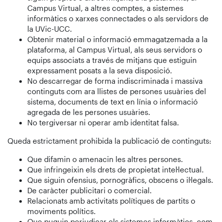
Campus Virtual, a altres comptes, a sistemes
informàtics o xarxes connectades o als servidors de
la UVic-UCC.
Obtenir material o informació emmagatzemada a la
plataforma, al Campus Virtual, als seus servidors o
equips associats a través de mitjans que estiguin
expressament posats a la seva disposició.
No descarregar de forma indiscriminada i massiva
continguts com ara llistes de persones usuàries del
sistema, documents de text en línia o informació
agregada de les persones usuàries.
No tergiversar ni operar amb identitat falsa.
Queda estrictament prohibida la publicació de continguts:
Que difamin o amenacin les altres persones.
Que infringeixin els drets de propietat intel·lectual.
Que siguin ofensius, pornogràfics, obscens o il·legals.
De caràcter publicitari o comercial.
Relacionats amb activitats polítiques de partits o
moviments polítics.
Que puguin perjudicar els sistemes informàtics, com