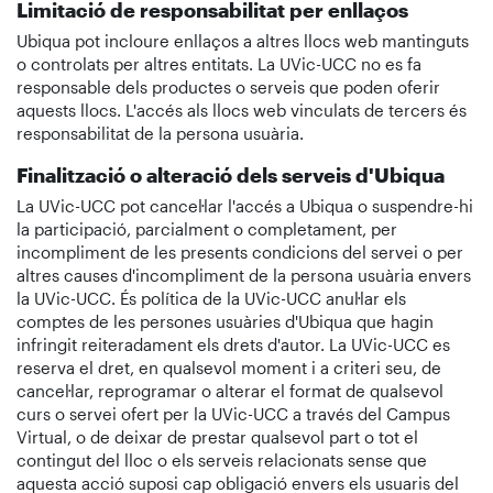
Limitació de responsabilitat per enllaços
Ubiqua pot incloure enllaços a altres llocs web mantinguts
o controlats per altres entitats. La UVic-UCC no es fa
responsable dels productes o serveis que poden oferir
aquests llocs. L'accés als llocs web vinculats de tercers és
responsabilitat de la persona usuària.
Finalització o alteració dels serveis d'Ubiqua
La UVic-UCC pot cancel·lar l'accés a Ubiqua o suspendre-hi
la participació, parcialment o completament, per
incompliment de les presents condicions del servei o per
altres causes d'incompliment de la persona usuària envers
la UVic-UCC. És política de la UVic-UCC anul·lar els
comptes de les persones usuàries d'Ubiqua que hagin
infringit reiteradament els drets d'autor. La UVic-UCC es
reserva el dret, en qualsevol moment i a criteri seu, de
cancel·lar, reprogramar o alterar el format de qualsevol
curs o servei ofert per la UVic-UCC a través del Campus
Virtual, o de deixar de prestar qualsevol part o tot el
contingut del lloc o els serveis relacionats sense que
aquesta acció suposi cap obligació envers els usuaris del