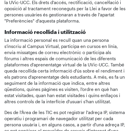
la UVic-UCC. Els drets d'accés, rectificació, cancel·lació i
oposició al tractament reconeguts per la Llei a favor de les
persones usuàries és gestionaran a través de l'apartat
"Preferències" d'aquesta plataforma.
Informació recollida i utilització
La informació personal es recull quan una persona
s'inscriu al Campus Virtual, participa en cursos en línia,
envia missatges de correu electrònic o participa als
fòrums i altres espais de comunicació de les diferents
plataformes d'aprenentatge virtual de la UVic-UCC. També
queda recollida certa informació d'ús sobre el rendiment i
els patrons d'aprenentatge dels estudiants. A més, es fa un
seguiment de la informació que indica, entre altres
qüestions, quines pàgines es visiten, l'ordre en què han
estat visitades, quan han estat visitades i quins enllaços i
altres controls de la interfície d'usuari s'han utilitzat.
Des de l'Àrea de les TIC es pot registrar l'adreça IP, sistema
operatiu i programari de navegador utilitzat per cada
persona usuària i, en alguns casos, a partir d'una adreça IP,
es pot conèixer el proveïdor de serveis d'internet d'una