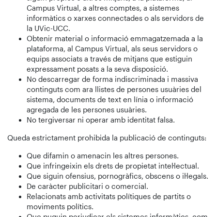
Campus Virtual, a altres comptes, a sistemes
informàtics o xarxes connectades o als servidors de
la UVic-UCC.
Obtenir material o informació emmagatzemada a la
plataforma, al Campus Virtual, als seus servidors o
equips associats a través de mitjans que estiguin
expressament posats a la seva disposició.
No descarregar de forma indiscriminada i massiva
continguts com ara llistes de persones usuàries del
sistema, documents de text en línia o informació
agregada de les persones usuàries.
No tergiversar ni operar amb identitat falsa.
Queda estrictament prohibida la publicació de continguts:
Que difamin o amenacin les altres persones.
Que infringeixin els drets de propietat intel·lectual.
Que siguin ofensius, pornogràfics, obscens o il·legals.
De caràcter publicitari o comercial.
Relacionats amb activitats polítiques de partits o
moviments polítics.
Que puguin perjudicar els sistemes informàtics, com