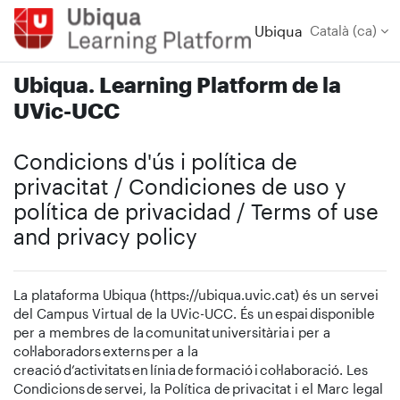
Ves al contingut principal
Ubiqua
Català ‎(ca)‎
Ubiqua. Learning Platform de la
UVic-UCC
Condicions d'ús i política de
privacitat / Condiciones de uso y
política de privacidad / Terms of use
and privacy policy
La plataforma Ubiqua (https://ubiqua.uvic.cat) és un servei
del Campus Virtual de la UVic-UCC. És un espai disponible
per a membres de la comunitat universitària i per a
col·laboradors externs per a la
creació d’activitats en línia de formació i col·laboració. Les
Condicions de servei, la Política de privacitat i el Marc legal