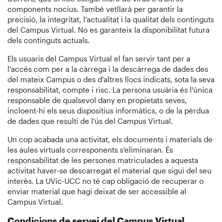
components nocius. També vetllarà per garantir la
precisió, la integritat, l'actualitat i la qualitat dels continguts
del Campus Virtual. No es garanteix la disponibilitat futura
dels continguts actuals.
Els usuaris del Campus Virtual el fan servir tant per a
l'accés com per a la càrrega i la descàrrega de dades des
del mateix Campus o des d'altres llocs indicats, sota la seva
responsabilitat, compte i risc. La persona usuària és l'única
responsable de qualsevol dany en propietats seves,
incloent-hi els seus dispositius informàtics, o de la pèrdua
de dades que resulti de l'ús del Campus Virtual.
Un cop acabada una activitat, els documents i materials de
les aules virtuals corresponents s'eliminaran. És
responsabilitat de les persones matriculades a aquesta
activitat haver-se descarregat el material que sigui del seu
interès. La UVic-UCC no té cap obligació de recuperar o
enviar material que hagi deixat de ser accessible al
Campus Virtual.
Condicions de servei del Campus Virtual