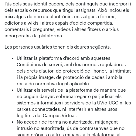
l'ús dels seus identificadors, dels continguts que incorpori i
dels espais o recursos que tingui assignats. Això inclou els
missatges de correu electrònic, missatges a fòrums,
edicions a wikis i altres espais d'edició compartida,
comentaris i preguntes, vídeos i altres fitxers o arxius
incorporats a la plataforma.
Les persones usuàries tenen els deures següents:
Utilitzar la plataforma d'acord amb aquestes
Condicions de servei, amb les normes reguladores
dels drets d'autor, de protecció de l'honor, la intimitat
i la pròpia imatge, de protecció de dades i amb la
resta de normativa legal aplicable.
Utilitzar els serveis de la plataforma de manera que
no puguin danyar, sobrecarregar o perjudicar els
sistemes informàtics i servidors de la UVic-UCC ni les
xarxes connectades, ni interferir en altres usos
legítims del Campus Virtual.
No accedir de forma no autoritzada, mitjançant
intrusió no autoritzada, ús de contrasenyes que no
siguin pròpies o altres mitjans, a la plataforma, al