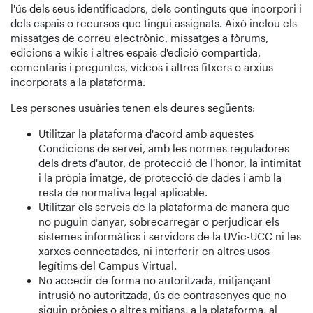
l'ús dels seus identificadors, dels continguts que incorpori i
dels espais o recursos que tingui assignats. Això inclou els
missatges de correu electrònic, missatges a fòrums,
edicions a wikis i altres espais d'edició compartida,
comentaris i preguntes, vídeos i altres fitxers o arxius
incorporats a la plataforma.
Les persones usuàries tenen els deures següents:
Utilitzar la plataforma d'acord amb aquestes
Condicions de servei, amb les normes reguladores
dels drets d'autor, de protecció de l'honor, la intimitat
i la pròpia imatge, de protecció de dades i amb la
resta de normativa legal aplicable.
Utilitzar els serveis de la plataforma de manera que
no puguin danyar, sobrecarregar o perjudicar els
sistemes informàtics i servidors de la UVic-UCC ni les
xarxes connectades, ni interferir en altres usos
legítims del Campus Virtual.
No accedir de forma no autoritzada, mitjançant
intrusió no autoritzada, ús de contrasenyes que no
siguin pròpies o altres mitjans, a la plataforma, al