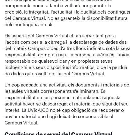
components nocius. També vetllarà per garantir la
precisió, la integritat, l'actualitat i la qualitat dels continguts
del Campus Virtual. No es garanteix la disponibilitat futura
dels continguts actuals.
Els usuaris del Campus Virtual el fan servir tant per a
l'accés com per a la càrrega i la descàrrega de dades des
del mateix Campus o des d'altres llocs indicats, sota la seva
responsabilitat, compte i risc. La persona usuària és l'única
responsable de qualsevol dany en propietats seves,
incloent-hi els seus dispositius informàtics, o de la pèrdua
de dades que resulti de l'ús del Campus Virtual.
Un cop acabada una activitat, els documents i materials de
les aules virtuals corresponents s'eliminaran. És
responsabilitat de les persones matriculades a aquesta
activitat haver-se descarregat el material que sigui del seu
interès. La UVic-UCC no té cap obligació de recuperar o
enviar material que hagi deixat de ser accessible al
Campus Virtual.
Condicions de servei del Campus Virtual