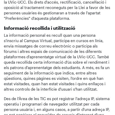
la UVic-UCC. Els drets d'accés, rectificació, cancel·lació i
oposició al tractament reconeguts per la Llei a favor de les
persones usuàries és gestionaran a través de l'apartat
"Preferències" d'aquesta plataforma.
Informació recollida i utilització
La informació personal es recull quan una persona
s'inscriu al Campus Virtual, participa en cursos en línia,
envia missatges de correu electrònic o participa als
fòrums i altres espais de comunicació de les diferents
plataformes d'aprenentatge virtual de la UVic-UCC. També
queda recollida certa informació d'ús sobre el rendiment i
els patrons d'aprenentatge dels estudiants. A més, es fa un
seguiment de la informació que indica, entre altres
qüestions, quines pàgines es visiten, l'ordre en què han
estat visitades, quan han estat visitades i quins enllaços i
altres controls de la interfície d'usuari s'han utilitzat.
Des de l'Àrea de les TIC es pot registrar l'adreça IP, sistema
operatiu i programari de navegador utilitzat per cada
persona usuària i, en alguns casos, a partir d'una adreça IP,
es pot conèixer el proveïdor de serveis d'internet d'una