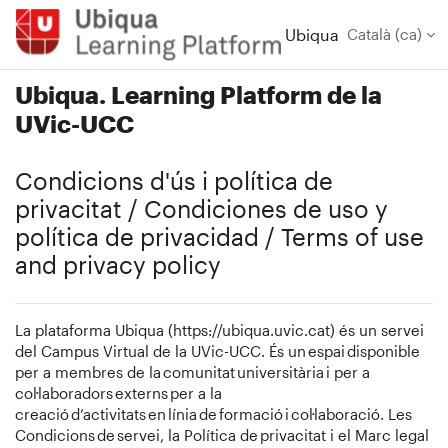
Ves al contingut principal
Ubiqua
Català ‎(ca)‎
Ubiqua. Learning Platform de la
UVic-UCC
Condicions d'ús i política de
privacitat / Condiciones de uso y
política de privacidad / Terms of use
and privacy policy
La plataforma Ubiqua (https://ubiqua.uvic.cat) és un servei
del Campus Virtual de la UVic-UCC. És un espai disponible
per a membres de la comunitat universitària i per a
col·laboradors externs per a la
creació d’activitats en línia de formació i col·laboració. Les
Condicions de servei, la Política de privacitat i el Marc legal