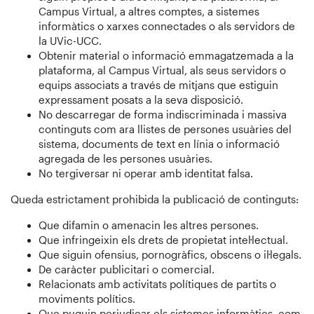
Campus Virtual, a altres comptes, a sistemes
informàtics o xarxes connectades o als servidors de
la UVic-UCC.
Obtenir material o informació emmagatzemada a la
plataforma, al Campus Virtual, als seus servidors o
equips associats a través de mitjans que estiguin
expressament posats a la seva disposició.
No descarregar de forma indiscriminada i massiva
continguts com ara llistes de persones usuàries del
sistema, documents de text en línia o informació
agregada de les persones usuàries.
No tergiversar ni operar amb identitat falsa.
Queda estrictament prohibida la publicació de continguts:
Que difamin o amenacin les altres persones.
Que infringeixin els drets de propietat intel·lectual.
Que siguin ofensius, pornogràfics, obscens o il·legals.
De caràcter publicitari o comercial.
Relacionats amb activitats polítiques de partits o
moviments polítics.
Que puguin perjudicar els sistemes informàtics, com