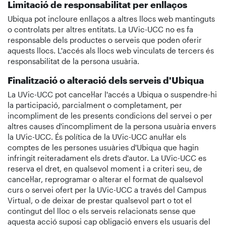
Limitació de responsabilitat per enllaços
Ubiqua pot incloure enllaços a altres llocs web mantinguts
o controlats per altres entitats. La UVic-UCC no es fa
responsable dels productes o serveis que poden oferir
aquests llocs. L'accés als llocs web vinculats de tercers és
responsabilitat de la persona usuària.
Finalització o alteració dels serveis d'Ubiqua
La UVic-UCC pot cancel·lar l'accés a Ubiqua o suspendre-hi
la participació, parcialment o completament, per
incompliment de les presents condicions del servei o per
altres causes d'incompliment de la persona usuària envers
la UVic-UCC. És política de la UVic-UCC anul·lar els
comptes de les persones usuàries d'Ubiqua que hagin
infringit reiteradament els drets d'autor. La UVic-UCC es
reserva el dret, en qualsevol moment i a criteri seu, de
cancel·lar, reprogramar o alterar el format de qualsevol
curs o servei ofert per la UVic-UCC a través del Campus
Virtual, o de deixar de prestar qualsevol part o tot el
contingut del lloc o els serveis relacionats sense que
aquesta acció suposi cap obligació envers els usuaris del