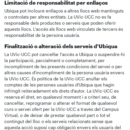
Limitació de responsabilitat per enllaços
Ubiqua pot incloure enllaços a altres llocs web mantinguts
o controlats per altres entitats. La UVic-UCC no es fa
responsable dels productes o serveis que poden oferir
aquests llocs. L'accés als llocs web vinculats de tercers és
responsabilitat de la persona usuària.
Finalització o alteració dels serveis d'Ubiqua
La UVic-UCC pot cancel·lar l'accés a Ubiqua o suspendre-hi
la participació, parcialment o completament, per
incompliment de les presents condicions del servei o per
altres causes d'incompliment de la persona usuària envers
la UVic-UCC. És política de la UVic-UCC anul·lar els
comptes de les persones usuàries d'Ubiqua que hagin
infringit reiteradament els drets d'autor. La UVic-UCC es
reserva el dret, en qualsevol moment i a criteri seu, de
cancel·lar, reprogramar o alterar el format de qualsevol
curs o servei ofert per la UVic-UCC a través del Campus
Virtual, o de deixar de prestar qualsevol part o tot el
contingut del lloc o els serveis relacionats sense que
aquesta acció suposi cap obligació envers els usuaris del