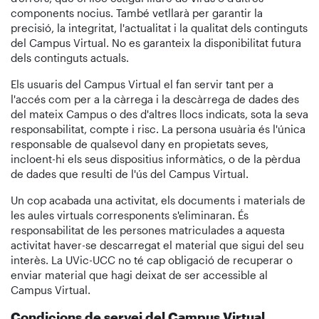
components nocius. També vetllarà per garantir la
precisió, la integritat, l'actualitat i la qualitat dels continguts
del Campus Virtual. No es garanteix la disponibilitat futura
dels continguts actuals.
Els usuaris del Campus Virtual el fan servir tant per a
l'accés com per a la càrrega i la descàrrega de dades des
del mateix Campus o des d'altres llocs indicats, sota la seva
responsabilitat, compte i risc. La persona usuària és l'única
responsable de qualsevol dany en propietats seves,
incloent-hi els seus dispositius informàtics, o de la pèrdua
de dades que resulti de l'ús del Campus Virtual.
Un cop acabada una activitat, els documents i materials de
les aules virtuals corresponents s'eliminaran. És
responsabilitat de les persones matriculades a aquesta
activitat haver-se descarregat el material que sigui del seu
interès. La UVic-UCC no té cap obligació de recuperar o
enviar material que hagi deixat de ser accessible al
Campus Virtual.
Condicions de servei del Campus Virtual