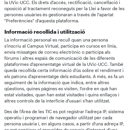
la UVic-UCC. Els drets d'accés, rectificació, cancel·lació i
oposició al tractament reconeguts per la Llei a favor de les
persones usuàries és gestionaran a través de l'apartat
"Preferències" d'aquesta plataforma.
Informació recollida i utilització
La informació personal es recull quan una persona
s'inscriu al Campus Virtual, participa en cursos en línia,
envia missatges de correu electrònic o participa als
fòrums i altres espais de comunicació de les diferents
plataformes d'aprenentatge virtual de la UVic-UCC. També
queda recollida certa informació d'ús sobre el rendiment i
els patrons d'aprenentatge dels estudiants. A més, es fa un
seguiment de la informació que indica, entre altres
qüestions, quines pàgines es visiten, l'ordre en què han
estat visitades, quan han estat visitades i quins enllaços i
altres controls de la interfície d'usuari s'han utilitzat.
Des de l'Àrea de les TIC es pot registrar l'adreça IP, sistema
operatiu i programari de navegador utilitzat per cada
persona usuària i, en alguns casos, a partir d'una adreça IP,
es pot conèixer el proveïdor de serveis d'internet d'una