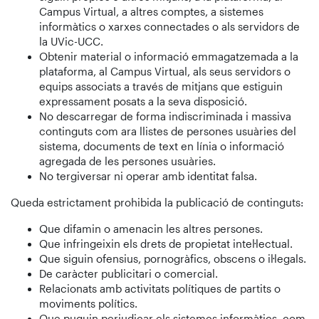
Campus Virtual, a altres comptes, a sistemes
informàtics o xarxes connectades o als servidors de
la UVic-UCC.
Obtenir material o informació emmagatzemada a la
plataforma, al Campus Virtual, als seus servidors o
equips associats a través de mitjans que estiguin
expressament posats a la seva disposició.
No descarregar de forma indiscriminada i massiva
continguts com ara llistes de persones usuàries del
sistema, documents de text en línia o informació
agregada de les persones usuàries.
No tergiversar ni operar amb identitat falsa.
Queda estrictament prohibida la publicació de continguts:
Que difamin o amenacin les altres persones.
Que infringeixin els drets de propietat intel·lectual.
Que siguin ofensius, pornogràfics, obscens o il·legals.
De caràcter publicitari o comercial.
Relacionats amb activitats polítiques de partits o
moviments polítics.
Que puguin perjudicar els sistemes informàtics, com