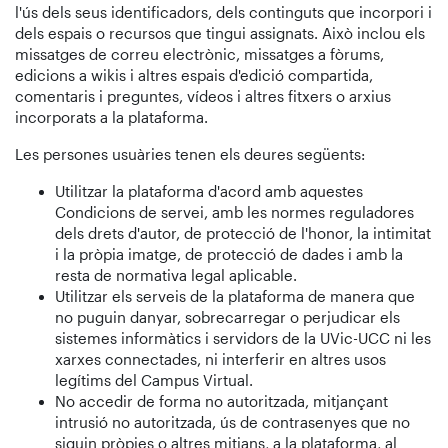
l'ús dels seus identificadors, dels continguts que incorpori i
dels espais o recursos que tingui assignats. Això inclou els
missatges de correu electrònic, missatges a fòrums,
edicions a wikis i altres espais d'edició compartida,
comentaris i preguntes, vídeos i altres fitxers o arxius
incorporats a la plataforma.
Les persones usuàries tenen els deures següents:
Utilitzar la plataforma d'acord amb aquestes
Condicions de servei, amb les normes reguladores
dels drets d'autor, de protecció de l'honor, la intimitat
i la pròpia imatge, de protecció de dades i amb la
resta de normativa legal aplicable.
Utilitzar els serveis de la plataforma de manera que
no puguin danyar, sobrecarregar o perjudicar els
sistemes informàtics i servidors de la UVic-UCC ni les
xarxes connectades, ni interferir en altres usos
legítims del Campus Virtual.
No accedir de forma no autoritzada, mitjançant
intrusió no autoritzada, ús de contrasenyes que no
siguin pròpies o altres mitjans, a la plataforma, al