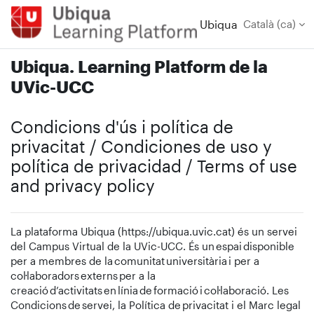
Ves al contingut principal
Ubiqua
Català ‎(ca)‎
Ubiqua. Learning Platform de la
UVic-UCC
Condicions d'ús i política de
privacitat / Condiciones de uso y
política de privacidad / Terms of use
and privacy policy
La plataforma Ubiqua (https://ubiqua.uvic.cat) és un servei
del Campus Virtual de la UVic-UCC. És un espai disponible
per a membres de la comunitat universitària i per a
col·laboradors externs per a la
creació d’activitats en línia de formació i col·laboració. Les
Condicions de servei, la Política de privacitat i el Marc legal