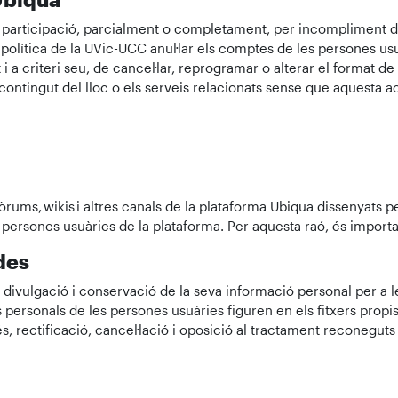
a participació, parcialment o completament, per incompliment de
olítica de la UVic-UCC anul·lar els comptes de les persones usu
 a criteri seu, de cancel·lar, reprogramar o alterar el format de
l contingut del lloc o els serveis relacionats sense que aquesta 
òrums, wikis i altres canals de la plataforma Ubiqua dissenyats
s persones usuàries de la plataforma. Per aquesta raó, és import
des
, divulgació i conservació de la seva informació personal per a les
s personals de les persones usuàries figuren en els fitxers prop
s, rectificació, cancel·lació i oposició al tractament reconeguts