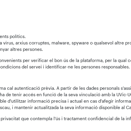
nts polítics.
a virus, arxius corruptes, malware, spyware o qualsevol altre 
anyar altres persones.
nvenients per verificar el bon ús de la plataforma, per la qual 
ndicions del servei i identificar-ne les persones responsables.
rma cal autenticació prèvia. A partir de les dades personals s'as
ri ha de tenir accés en funció de la seva vinculació amb la UVic
e d'utilitzar informació precisa i actual en cas d'afegir informa
cau, i mantenir actualitzada la seva informació disponible al C
 privacitat que contempla l'ús i tractament confidencial de la i