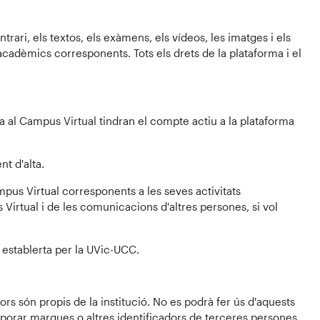
trari, els textos, els exàmens, els vídeos, les imatges i els
acadèmics corresponents. Tots els drets de la plataforma i el
lta al Campus Virtual tindran el compte actiu a la plataforma
t d'alta.
mpus Virtual corresponents a les seves activitats
rtual i de les comunicacions d'altres persones, si vol
 establerta per la UVic-UCC.
ors són propis de la institució. No es podrà fer ús d'aquests
rporar marques o altres identificadors de terceres persones