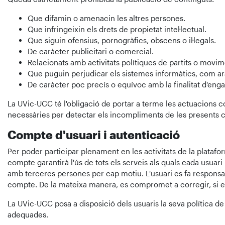
Que difamin o amenacin les altres persones.
Que infringeixin els drets de propietat intel·lectual.
Que siguin ofensius, pornogràfics, obscens o il·legals.
De caràcter publicitari o comercial.
Relacionats amb activitats polítiques de partits o movime
Que puguin perjudicar els sistemes informàtics, com ar
De caràcter poc precís o equívoc amb la finalitat d'eng
La UVic-UCC té l'obligació de portar a terme les actuacions co
necessàries per detectar els incompliments de les presents co
Compte d'usuari i autenticació
Per poder participar plenament en les activitats de la platafo
compte garantirà l'ús de tots els serveis als quals cada usua
amb terceres persones per cap motiu. L'usuari es fa responsabl
compte. De la mateixa manera, es compromet a corregir, si es
La UVic-UCC posa a disposició dels usuaris la seva política de
adequades.