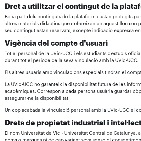
Dret a utilitzar el contingut de la plat
Bona part dels continguts de la plataforma estan protegits per l
altres materials didàctics que s'ofereixen en aquest lloc són 
seu contingut estan reservats, excepte indicació expressa en 
Vigència del compte d'usuari
Tot el personal de la UVic-UCC i els estudiants d'estudis ofici
durant tot el període de la seva vinculació amb la UVic-UCC.
Els altres usuaris amb vinculacions especials tindran el compt
La UVic-UCC no garanteix la disponibilitat futura de les info
acadèmiques. Correspon a cada persona usuària guardar còpie
assegurar-ne la disponibilitat.
Un cop acabada la vinculació personal amb la UVic-UCC el co
Drets de propietat industrial i intel·lec
El nom Universitat de Vic - Universitat Central de Catalunya, 
noms o marques ni de cap variant seva sense el consentiment i