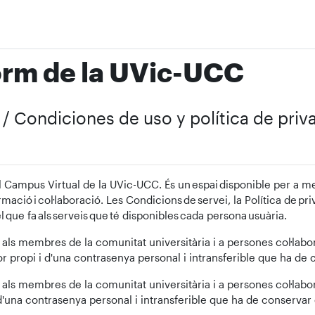
orm de la UVic-UCC
t / Condiciones de uso y política de pri
l Campus Virtual de la UVic-UCC. És un espai disponible per a me
formació i col·laboració. Les Condicions de servei, la Política de pr
 que fa als serveis que té disponibles cada persona usuària.
als membres de la comunitat universitària i a persones col·labora
r propi i d'una contrasenya personal i intransferible que ha de
als membres de la comunitat universitària i a persones col·labora
 d'una contrasenya personal i intransferible que ha de conservar