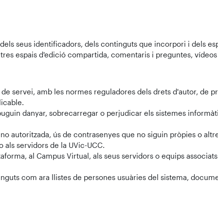
els seus identificadors, dels continguts que incorpori i dels esp
tres espais d'edició compartida, comentaris i preguntes, vídeos i 
de servei, amb les normes reguladores dels drets d'autor, de prot
licable.
puguin danyar, sobrecarregar o perjudicar els sistemes informàt
no autoritzada, ús de contrasenyes que no siguin pròpies o altres
 als servidors de la UVic-UCC.
orma, al Campus Virtual, als seus servidors o equips associats
nguts com ara llistes de persones usuàries del sistema, docume