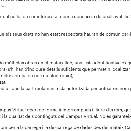
s.
rtual no ha de ser interpretat com a concessió de qualsevol llicè
n que els seus drets no han estat respectats hauran de comunicar
de múltiples obres en el mateix lloc, una llista identificativa d'a
ctora; s'hi han d'incloure detalls suficients que permetin localitz
emple: adreça de correu electrònic);
zat;
cta i que la part reclamant està autoritzada per actuar en nom pr
pus Virtual operi de forma ininterrompuda i lliure d'errors, que 
tat i la qualitat dels continguts del Campus Virtual. No es garanteix
 com per a la càrrega i la descàrrega de dades des del mateix Camp