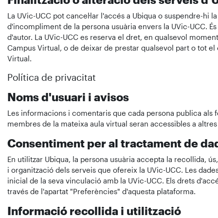
La UVic-UCC pot cancel·lar l'accés a Ubiqua o suspendre-hi l
d'incompliment de la persona usuària envers la UVic-UCC. És p
d'autor. La UVic-UCC es reserva el dret, en qualsevol moment i
Campus Virtual, o de deixar de prestar qualsevol part o tot e
Virtual.
Política de privacitat
Noms d'usuari i avisos
Les informacions i comentaris que cada persona publica als f
membres de la mateixa aula virtual seran accessibles a altre
Consentiment per al tractament de da
En utilitzar Ubiqua, la persona usuària accepta la recollida, ús
i organització dels serveis que ofereix la UVic-UCC. Les dade
inicial de la seva vinculació amb la UVic-UCC. Els drets d'accé
través de l'apartat "Preferències" d'aquesta plataforma.
Informació recollida i utilització