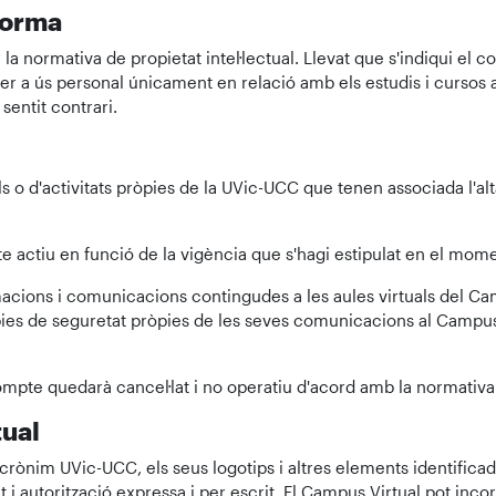
aforma
a normativa de propietat intel·lectual. Llevat que s'indiqui el con
per a ús personal únicament en relació amb els estudis i cursos 
sentit contrari.
als o d'activitats pròpies de la UVic-UCC que tenen associada l'a
e actiu en funció de la vigència que s'hagi estipulat en el momen
rmacions i comunicacions contingudes a les aules virtuals del Ca
s de seguretat pròpies de les seves comunicacions al Campus Vi
mpte quedarà cancel·lat i no operatiu d'acord amb la normativa
tual
acrònim UVic-UCC, els seus logotips i altres elements identificad
 autorització expressa i per escrit. El Campus Virtual pot inco