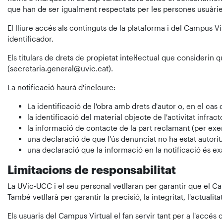
que han de ser igualment respectats per les persones usuàrie
El lliure accés als continguts de la plataforma i del Campus Vi
identificador.
Els titulars de drets de propietat intel·lectual que consideri
(secretaria.general@uvic.cat).
La notificació haurà d'incloure:
La identificació de l'obra amb drets d'autor o, en el cas 
la identificació del material objecte de l'activitat infra
la informació de contacte de la part reclamant (per ex
una declaració de que l'ús denunciat no ha estat autorit
una declaració que la informació en la notificació és exa
Limitacions de responsabilitat
La UVic-UCC i el seu personal vetllaran per garantir que el Cam
També vetllarà per garantir la precisió, la integritat, l'actuali
Els usuaris del Campus Virtual el fan servir tant per a l'accés