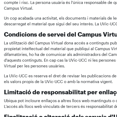
compte i risc. La persona usuària és l'única responsable de qu
Campus Virtual.
Un cop acabada una activitat, els documents i materials de les
descarregat el material que sigui del seu interès. La UVic-UC
Condicions de servei del Campus Virtu
La utilització del Campus Virtual dona accés a continguts public
propietat intel·lectual del material que publiqui al Campus V
difamatòries, ho ha de comunicar als administradors del Cam
d'aquests continguts. En cap cas la UVic-UCC ni les persones
Virtual per les persones usuàries.
La UVic-UCC es reserva el dret de revisar les publicacions de 
els valors propis de la UVic-UCC o amb la normativa vigent.
Limitació de responsabilitat per enlla
Ubiqua pot incloure enllaços a altres llocs web mantinguts o c
L'accés als llocs web vinculats de tercers és responsabilitat d
Finalització o alteració dels serveis d