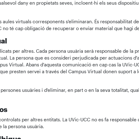
alsevol dany en propietats seves, incloent-hi els seus dispositiu
 aules virtuals corresponents s'eliminaran. És responsabilitat d
C no té cap obligació de recuperar o enviar material que hagi de
al
ats per altres. Cada persona usuària serà responsable de la precisi
irtual. La persona que es consideri perjudicada per actuacions d'
pus Virtual. Abans d'aquesta comunicació en cap cas la UVic-U
 que presten servei a través del Campus Virtual donen suport a
persones usuàries i d'eliminar, en part o en la seva totalitat, 
ços
ontrolats per altres entitats. La UVic-UCC no es fa responsable 
e la persona usuària.
'Ubiqua