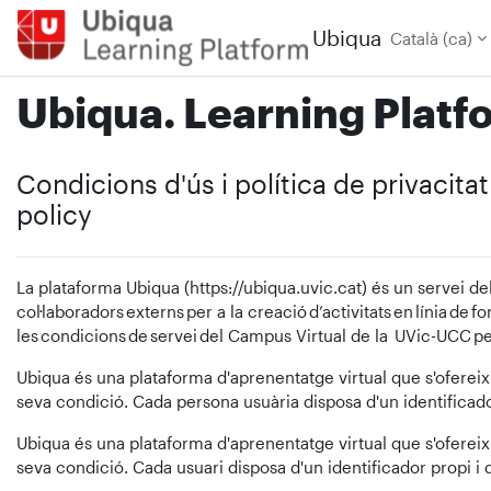
Ves al contingut principal
Ubiqua
Català ‎(ca)‎
Ubiqua. Learning Platf
Condicions d'ús i política de privacita
policy
La plataforma Ubiqua (https://ubiqua.uvic.cat) és un servei de
col·laboradors externs per a la creació d’activitats en línia de 
les condicions de servei del Campus Virtual de la UVic-UCC pel
Ubiqua és una plataforma d'aprenentatge virtual que s'ofereix 
seva condició. Cada persona usuària disposa d'un identificado
Ubiqua és una plataforma d'aprenentatge virtual que s'ofereix 
seva condició. Cada usuari disposa d'un identificador propi i