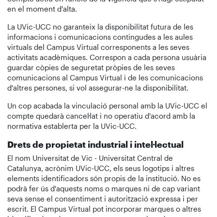
en el moment d'alta.
La UVic-UCC no garanteix la disponibilitat futura de les
informacions i comunicacions contingudes a les aules
virtuals del Campus Virtual corresponents a les seves
activitats acadèmiques. Correspon a cada persona usuària
guardar còpies de seguretat pròpies de les seves
comunicacions al Campus Virtual i de les comunicacions
d'altres persones, si vol assegurar-ne la disponibilitat.
Un cop acabada la vinculació personal amb la UVic-UCC el
compte quedarà cancel·lat i no operatiu d'acord amb la
normativa establerta per la UVic-UCC.
Drets de propietat industrial i intel·lectual
El nom Universitat de Vic - Universitat Central de
Catalunya, acrònim UVic-UCC, els seus logotips i altres
elements identificadors són propis de la institució. No es
podrà fer ús d'aquests noms o marques ni de cap variant
seva sense el consentiment i autorització expressa i per
escrit. El Campus Virtual pot incorporar marques o altres