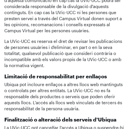
d'aquesta comunicació en cap cas la UVic-UCC podrà ser
considerada responsable de la divulgació d'aquests
continguts. En cap cas la UVic-UCC ni les persones que
presten servei a través del Campus Virtual donen suport a
les opinions, recomanacions i consells expressats al
Campus Virtual per les persones usuàries.
La UVic-UCC es reserva el dret de revisar les publicacions
de persones usuàries i d'eliminar, en part o en la seva
totalitat, qualsevol publicació que consideri contrària o
incompatible amb els valors propis de la UVic-UCC o amb
la normativa vigent.
Limitació de responsabilitat per enllaços
Ubiqua pot incloure enllaços a altres llocs web mantinguts
o controlats per altres entitats. La UVic-UCC no es fa
responsable dels productes o serveis que poden oferir
aquests llocs. L'accés als llocs web vinculats de tercers és
responsabilitat de la persona usuària.
Finalització o alteració dels serveis d'Ubiqua
La UVic-UCC pot cancel·lar l'accés a Ubiqua o suspendre-hi