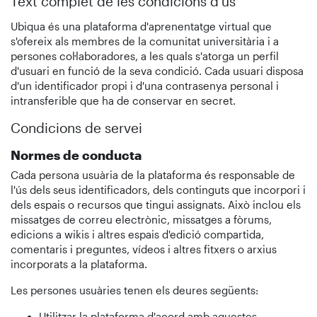
Text complet de les condicions d'ús
Ubiqua és una plataforma d'aprenentatge virtual que
s'ofereix als membres de la comunitat universitària i a
persones col·laboradores, a les quals s'atorga un perfil
d'usuari en funció de la seva condició. Cada usuari disposa
d'un identificador propi i d'una contrasenya personal i
intransferible que ha de conservar en secret.
Condicions de servei
Normes de conducta
Cada persona usuària de la plataforma és responsable de
l'ús dels seus identificadors, dels continguts que incorpori i
dels espais o recursos que tingui assignats. Això inclou els
missatges de correu electrònic, missatges a fòrums,
edicions a wikis i altres espais d'edició compartida,
comentaris i preguntes, vídeos i altres fitxers o arxius
incorporats a la plataforma.
Les persones usuàries tenen els deures següents:
Utilitzar la plataforma d'acord amb aquestes