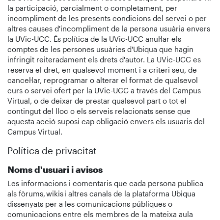
la participació, parcialment o completament, per
incompliment de les presents condicions del servei o per
altres causes d'incompliment de la persona usuària envers
la UVic-UCC. És política de la UVic-UCC anul·lar els
comptes de les persones usuàries d'Ubiqua que hagin
infringit reiteradament els drets d'autor. La UVic-UCC es
reserva el dret, en qualsevol moment i a criteri seu, de
cancel·lar, reprogramar o alterar el format de qualsevol
curs o servei ofert per la UVic-UCC a través del Campus
Virtual, o de deixar de prestar qualsevol part o tot el
contingut del lloc o els serveis relacionats sense que
aquesta acció suposi cap obligació envers els usuaris del
Campus Virtual.
Política de privacitat
Noms d'usuari i avisos
Les informacions i comentaris que cada persona publica
als fòrums, wikis i altres canals de la plataforma Ubiqua
dissenyats per a les comunicacions públiques o
comunicacions entre els membres de la mateixa aula