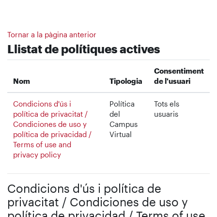
Ves al contingut principal
Tornar a la pàgina anterior
Llistat de polítiques actives
Consentiment
Nom
Tipologia
de l'usuari
Condicions d'ús i
Política
Tots els
política de privacitat /
del
usuaris
Condiciones de uso y
Campus
política de privacidad /
Virtual
Terms of use and
privacy policy
Condicions d'ús i política de
privacitat / Condiciones de uso y
política de privacidad / Terms of use