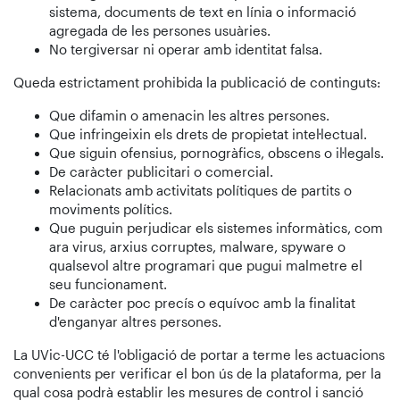
sistema, documents de text en línia o informació
agregada de les persones usuàries.
No tergiversar ni operar amb identitat falsa.
Queda estrictament prohibida la publicació de continguts:
Que difamin o amenacin les altres persones.
Que infringeixin els drets de propietat intel·lectual.
Que siguin ofensius, pornogràfics, obscens o il·legals.
De caràcter publicitari o comercial.
Relacionats amb activitats polítiques de partits o
moviments polítics.
Que puguin perjudicar els sistemes informàtics, com
ara virus, arxius corruptes, malware, spyware o
qualsevol altre programari que pugui malmetre el
seu funcionament.
De caràcter poc precís o equívoc amb la finalitat
d'enganyar altres persones.
La UVic-UCC té l'obligació de portar a terme les actuacions
convenients per verificar el bon ús de la plataforma, per la
qual cosa podrà establir les mesures de control i sanció