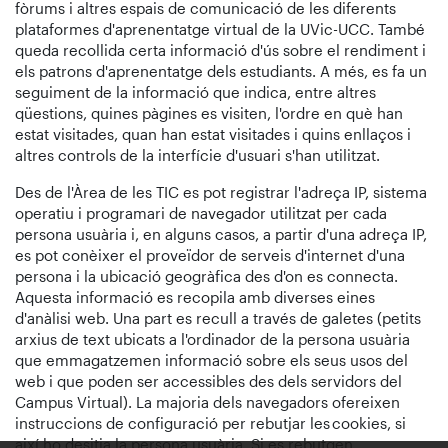
fòrums i altres espais de comunicació de les diferents
plataformes d'aprenentatge virtual de la UVic-UCC. També
queda recollida certa informació d'ús sobre el rendiment i
els patrons d'aprenentatge dels estudiants. A més, es fa un
seguiment de la informació que indica, entre altres
qüestions, quines pàgines es visiten, l'ordre en què han
estat visitades, quan han estat visitades i quins enllaços i
altres controls de la interfície d'usuari s'han utilitzat.
Des de l'Àrea de les TIC es pot registrar l'adreça IP, sistema
operatiu i programari de navegador utilitzat per cada
persona usuària i, en alguns casos, a partir d'una adreça IP,
es pot conèixer el proveïdor de serveis d'internet d'una
persona i la ubicació geogràfica des d'on es connecta.
Aquesta informació es recopila amb diverses eines
d'anàlisi web. Una part es recull a través de galetes (petits
arxius de text ubicats a l'ordinador de la persona usuària
que emmagatzemen informació sobre els seus usos del
web i que poden ser accessibles des dels servidors del
Campus Virtual). La majoria dels navegadors ofereixen
instruccions de configuració per rebutjar les cookies, si
així ho desitja la persona usuària. Si es rebutgen