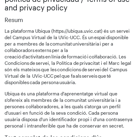
and privacy policy
Resum
La plataforma Ubiqua (https://ubiqua.uvic.cat) és un servei
del Campus Virtual de la UVic-UCC. És un espai disponible
per a membres de la comunitat universitària i per a
col·laboradors externs per a la
creació d’activitats en línia de formació i col·laboració. Les
Condicions de servei, la Política de privacitat i el Marc legal
són els mateixos que les condicions de servei del Campus
Virtual de la UVic-UCC pel que fa als serveis que té
disponibles cada persona usuària.
Ubiqua és una plataforma d'aprenentatge virtual que
s'ofereix als membres de la comunitat universitària i a
persones col·laboradores, a les quals s'atorga un perfil
d'usuari en funció de la seva condició. Cada persona
usuària disposa d'un identificador propi i d'una contrasenya
personal i intransferible que ha de conservar en secret.