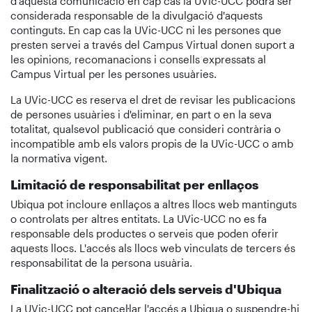
d'aquesta comunicació en cap cas la UVic-UCC podrà ser
considerada responsable de la divulgació d'aquests
continguts. En cap cas la UVic-UCC ni les persones que
presten servei a través del Campus Virtual donen suport a
les opinions, recomanacions i consells expressats al
Campus Virtual per les persones usuàries.
La UVic-UCC es reserva el dret de revisar les publicacions
de persones usuàries i d'eliminar, en part o en la seva
totalitat, qualsevol publicació que consideri contrària o
incompatible amb els valors propis de la UVic-UCC o amb
la normativa vigent.
Limitació de responsabilitat per enllaços
Ubiqua pot incloure enllaços a altres llocs web mantinguts
o controlats per altres entitats. La UVic-UCC no es fa
responsable dels productes o serveis que poden oferir
aquests llocs. L'accés als llocs web vinculats de tercers és
responsabilitat de la persona usuària.
Finalització o alteració dels serveis d'Ubiqua
La UVic-UCC pot cancel·lar l'accés a Ubiqua o suspendre-hi