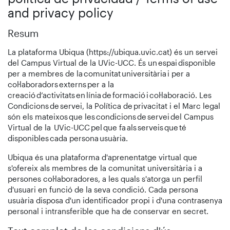
and privacy policy
Resum
La plataforma Ubiqua (https://ubiqua.uvic.cat) és un servei
del Campus Virtual de la UVic-UCC. És un espai disponible
per a membres de la comunitat universitària i per a
col·laboradors externs per a la
creació d’activitats en línia de formació i col·laboració. Les
Condicions de servei, la Política de privacitat i el Marc legal
són els mateixos que les condicions de servei del Campus
Virtual de la UVic-UCC pel que fa als serveis que té
disponibles cada persona usuària.
Ubiqua és una plataforma d'aprenentatge virtual que
s'ofereix als membres de la comunitat universitària i a
persones col·laboradores, a les quals s'atorga un perfil
d'usuari en funció de la seva condició. Cada persona
usuària disposa d'un identificador propi i d'una contrasenya
personal i intransferible que ha de conservar en secret.