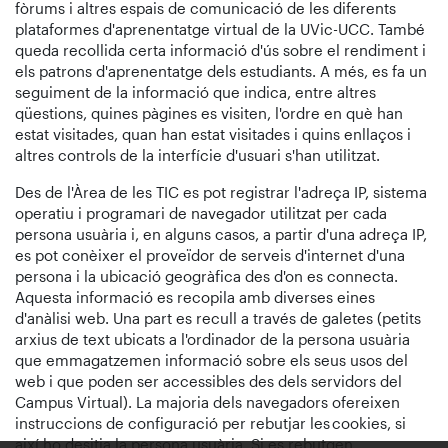
fòrums i altres espais de comunicació de les diferents
plataformes d'aprenentatge virtual de la UVic-UCC. També
queda recollida certa informació d'ús sobre el rendiment i
els patrons d'aprenentatge dels estudiants. A més, es fa un
seguiment de la informació que indica, entre altres
qüestions, quines pàgines es visiten, l'ordre en què han
estat visitades, quan han estat visitades i quins enllaços i
altres controls de la interfície d'usuari s'han utilitzat.
Des de l'Àrea de les TIC es pot registrar l'adreça IP, sistema
operatiu i programari de navegador utilitzat per cada
persona usuària i, en alguns casos, a partir d'una adreça IP,
es pot conèixer el proveïdor de serveis d'internet d'una
persona i la ubicació geogràfica des d'on es connecta.
Aquesta informació es recopila amb diverses eines
d'anàlisi web. Una part es recull a través de galetes (petits
arxius de text ubicats a l'ordinador de la persona usuària
que emmagatzemen informació sobre els seus usos del
web i que poden ser accessibles des dels servidors del
Campus Virtual). La majoria dels navegadors ofereixen
instruccions de configuració per rebutjar les cookies, si
així ho desitja la persona usuària. Si es rebutgen