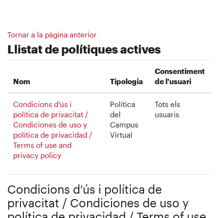
Ves al contingut principal
Tornar a la pàgina anterior
Llistat de polítiques actives
Consentiment
Nom
Tipologia
de l'usuari
Condicions d'ús i
Política
Tots els
política de privacitat /
del
usuaris
Condiciones de uso y
Campus
política de privacidad /
Virtual
Terms of use and
privacy policy
Condicions d'ús i política de
privacitat / Condiciones de uso y
política de privacidad / Terms of use