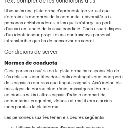
Text complet de les condicions d'ús
Ubiqua és una plataforma d'aprenentatge virtual que
s'ofereix als membres de la comunitat universitària i a
persones col·laboradores, a les quals s'atorga un perfil
d'usuari en funció de la seva condició. Cada usuari disposa
d'un identificador propi i d'una contrasenya personal i
intransferible que ha de conservar en secret.
Condicions de servei
Normes de conducta
Cada persona usuària de la plataforma és responsable de
l'ús dels seus identificadors, dels continguts que incorpori i
dels espais o recursos que tingui assignats. Això inclou els
missatges de correu electrònic, missatges a fòrums,
edicions a wikis i altres espais d'edició compartida,
comentaris i preguntes, vídeos i altres fitxers o arxius
incorporats a la plataforma.
Les persones usuàries tenen els deures següents:
Utilitzar la plataforma d'acord amb aquestes