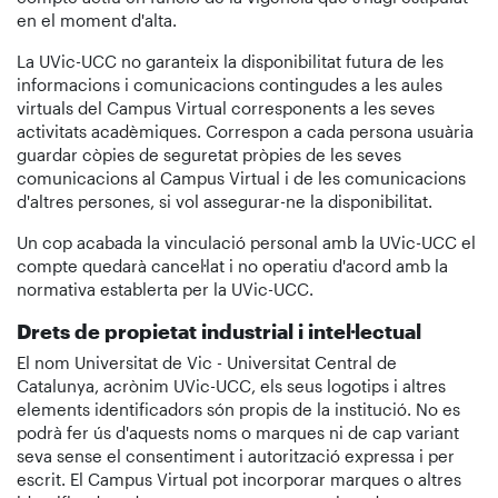
en el moment d'alta.
La UVic-UCC no garanteix la disponibilitat futura de les
informacions i comunicacions contingudes a les aules
virtuals del Campus Virtual corresponents a les seves
activitats acadèmiques. Correspon a cada persona usuària
guardar còpies de seguretat pròpies de les seves
comunicacions al Campus Virtual i de les comunicacions
d'altres persones, si vol assegurar-ne la disponibilitat.
Un cop acabada la vinculació personal amb la UVic-UCC el
compte quedarà cancel·lat i no operatiu d'acord amb la
normativa establerta per la UVic-UCC.
Drets de propietat industrial i intel·lectual
El nom Universitat de Vic - Universitat Central de
Catalunya, acrònim UVic-UCC, els seus logotips i altres
elements identificadors són propis de la institució. No es
podrà fer ús d'aquests noms o marques ni de cap variant
seva sense el consentiment i autorització expressa i per
escrit. El Campus Virtual pot incorporar marques o altres