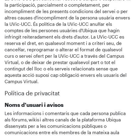
la participació, parcialment o completament, per
incompliment de les presents condicions del servei o per
altres causes d'incompliment de la persona usuària envers
la UVic-UCC. És política de la UVic-UCC anul·lar els
comptes de les persones usuàries d'Ubiqua que hagin
infringit reiteradament els drets d'autor. La UVic-UCC es
reserva el dret, en qualsevol moment i a criteri seu, de
cancel·lar, reprogramar o alterar el format de qualsevol
curs o servei ofert per la UVic-UCC a través del Campus
Virtual, o de deixar de prestar qualsevol part o tot el
contingut del lloc o els serveis relacionats sense que
aquesta acció suposi cap obligació envers els usuaris del
Campus Virtual.
Política de privacitat
Noms d'usuari i avisos
Les informacions i comentaris que cada persona publica
als fòrums, wikis i altres canals de la plataforma Ubiqua
dissenyats per a les comunicacions públiques o
comunicacions entre els membres de la mateixa aula