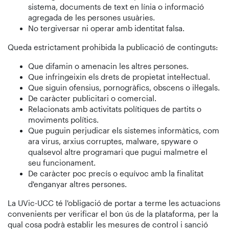
sistema, documents de text en línia o informació
agregada de les persones usuàries.
No tergiversar ni operar amb identitat falsa.
Queda estrictament prohibida la publicació de continguts:
Que difamin o amenacin les altres persones.
Que infringeixin els drets de propietat intel·lectual.
Que siguin ofensius, pornogràfics, obscens o il·legals.
De caràcter publicitari o comercial.
Relacionats amb activitats polítiques de partits o
moviments polítics.
Que puguin perjudicar els sistemes informàtics, com
ara virus, arxius corruptes, malware, spyware o
qualsevol altre programari que pugui malmetre el
seu funcionament.
De caràcter poc precís o equívoc amb la finalitat
d'enganyar altres persones.
La UVic-UCC té l'obligació de portar a terme les actuacions
convenients per verificar el bon ús de la plataforma, per la
qual cosa podrà establir les mesures de control i sanció