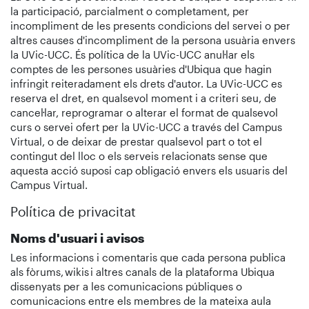
la participació, parcialment o completament, per
incompliment de les presents condicions del servei o per
altres causes d'incompliment de la persona usuària envers
la UVic-UCC. És política de la UVic-UCC anul·lar els
comptes de les persones usuàries d'Ubiqua que hagin
infringit reiteradament els drets d'autor. La UVic-UCC es
reserva el dret, en qualsevol moment i a criteri seu, de
cancel·lar, reprogramar o alterar el format de qualsevol
curs o servei ofert per la UVic-UCC a través del Campus
Virtual, o de deixar de prestar qualsevol part o tot el
contingut del lloc o els serveis relacionats sense que
aquesta acció suposi cap obligació envers els usuaris del
Campus Virtual.
Política de privacitat
Noms d'usuari i avisos
Les informacions i comentaris que cada persona publica
als fòrums, wikis i altres canals de la plataforma Ubiqua
dissenyats per a les comunicacions públiques o
comunicacions entre els membres de la mateixa aula