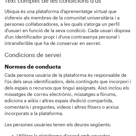
Text complet de les condicions d'ús
Ubiqua és una plataforma d'aprenentatge virtual que
s'ofereix als membres de la comunitat universitària i a
persones col·laboradores, a les quals s'atorga un perfil
d'usuari en funció de la seva condició. Cada usuari disposa
d'un identificador propi i d'una contrasenya personal i
intransferible que ha de conservar en secret.
Condicions de servei
Normes de conducta
Cada persona usuària de la plataforma és responsable de
l'ús dels seus identificadors, dels continguts que incorpori i
dels espais o recursos que tingui assignats. Això inclou els
missatges de correu electrònic, missatges a fòrums,
edicions a wikis i altres espais d'edició compartida,
comentaris i preguntes, vídeos i altres fitxers o arxius
incorporats a la plataforma.
Les persones usuàries tenen els deures següents:
Utilitzar la plataforma d'acord amb aquestes