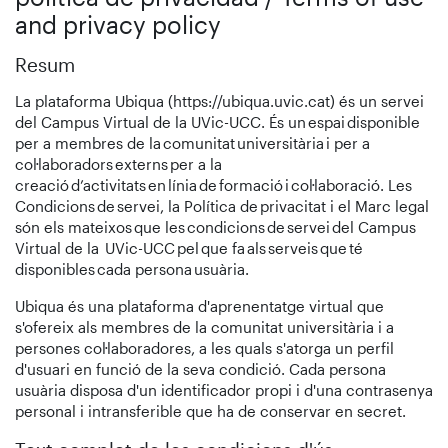
and privacy policy
Resum
La plataforma Ubiqua (https://ubiqua.uvic.cat) és un servei
del Campus Virtual de la UVic-UCC. És un espai disponible
per a membres de la comunitat universitària i per a
col·laboradors externs per a la
creació d’activitats en línia de formació i col·laboració. Les
Condicions de servei, la Política de privacitat i el Marc legal
són els mateixos que les condicions de servei del Campus
Virtual de la UVic-UCC pel que fa als serveis que té
disponibles cada persona usuària.
Ubiqua és una plataforma d'aprenentatge virtual que
s'ofereix als membres de la comunitat universitària i a
persones col·laboradores, a les quals s'atorga un perfil
d'usuari en funció de la seva condició. Cada persona
usuària disposa d'un identificador propi i d'una contrasenya
personal i intransferible que ha de conservar en secret.