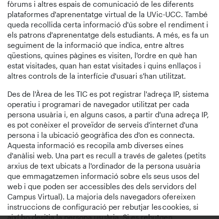
fòrums i altres espais de comunicació de les diferents
plataformes d'aprenentatge virtual de la UVic-UCC. També
queda recollida certa informació d'ús sobre el rendiment i
els patrons d'aprenentatge dels estudiants. A més, es fa un
seguiment de la informació que indica, entre altres
qüestions, quines pàgines es visiten, l'ordre en què han
estat visitades, quan han estat visitades i quins enllaços i
altres controls de la interfície d'usuari s'han utilitzat.
Des de l'Àrea de les TIC es pot registrar l'adreça IP, sistema
operatiu i programari de navegador utilitzat per cada
persona usuària i, en alguns casos, a partir d'una adreça IP,
es pot conèixer el proveïdor de serveis d'internet d'una
persona i la ubicació geogràfica des d'on es connecta.
Aquesta informació es recopila amb diverses eines
d'anàlisi web. Una part es recull a través de galetes (petits
arxius de text ubicats a l'ordinador de la persona usuària
que emmagatzemen informació sobre els seus usos del
web i que poden ser accessibles des dels servidors del
Campus Virtual). La majoria dels navegadors ofereixen
instruccions de configuració per rebutjar les cookies, si
així ho desitja la persona usuària. Si es rebutgen