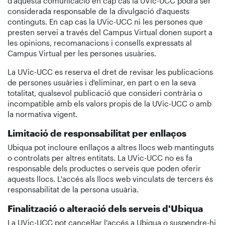
d'aquesta comunicació en cap cas la UVic-UCC podrà ser
considerada responsable de la divulgació d'aquests
continguts. En cap cas la UVic-UCC ni les persones que
presten servei a través del Campus Virtual donen suport a
les opinions, recomanacions i consells expressats al
Campus Virtual per les persones usuàries.
La UVic-UCC es reserva el dret de revisar les publicacions
de persones usuàries i d'eliminar, en part o en la seva
totalitat, qualsevol publicació que consideri contrària o
incompatible amb els valors propis de la UVic-UCC o amb
la normativa vigent.
Limitació de responsabilitat per enllaços
Ubiqua pot incloure enllaços a altres llocs web mantinguts
o controlats per altres entitats. La UVic-UCC no es fa
responsable dels productes o serveis que poden oferir
aquests llocs. L'accés als llocs web vinculats de tercers és
responsabilitat de la persona usuària.
Finalització o alteració dels serveis d'Ubiqua
La UVic-UCC pot cancel·lar l'accés a Ubiqua o suspendre-hi