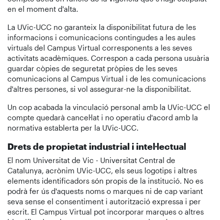
en el moment d'alta.
La UVic-UCC no garanteix la disponibilitat futura de les
informacions i comunicacions contingudes a les aules
virtuals del Campus Virtual corresponents a les seves
activitats acadèmiques. Correspon a cada persona usuària
guardar còpies de seguretat pròpies de les seves
comunicacions al Campus Virtual i de les comunicacions
d'altres persones, si vol assegurar-ne la disponibilitat.
Un cop acabada la vinculació personal amb la UVic-UCC el
compte quedarà cancel·lat i no operatiu d'acord amb la
normativa establerta per la UVic-UCC.
Drets de propietat industrial i intel·lectual
El nom Universitat de Vic - Universitat Central de
Catalunya, acrònim UVic-UCC, els seus logotips i altres
elements identificadors són propis de la institució. No es
podrà fer ús d'aquests noms o marques ni de cap variant
seva sense el consentiment i autorització expressa i per
escrit. El Campus Virtual pot incorporar marques o altres