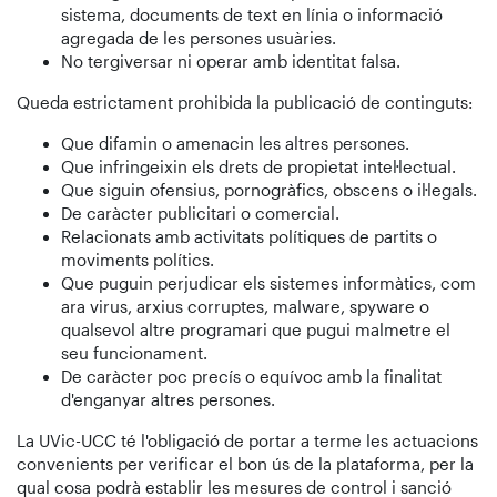
sistema, documents de text en línia o informació
agregada de les persones usuàries.
No tergiversar ni operar amb identitat falsa.
Queda estrictament prohibida la publicació de continguts:
Que difamin o amenacin les altres persones.
Que infringeixin els drets de propietat intel·lectual.
Que siguin ofensius, pornogràfics, obscens o il·legals.
De caràcter publicitari o comercial.
Relacionats amb activitats polítiques de partits o
moviments polítics.
Que puguin perjudicar els sistemes informàtics, com
ara virus, arxius corruptes, malware, spyware o
qualsevol altre programari que pugui malmetre el
seu funcionament.
De caràcter poc precís o equívoc amb la finalitat
d'enganyar altres persones.
La UVic-UCC té l'obligació de portar a terme les actuacions
convenients per verificar el bon ús de la plataforma, per la
qual cosa podrà establir les mesures de control i sanció