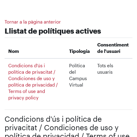
Ves al contingut principal
Tornar a la pàgina anterior
Llistat de polítiques actives
Consentiment
Nom
Tipologia
de l'usuari
Condicions d'ús i
Política
Tots els
política de privacitat /
del
usuaris
Condiciones de uso y
Campus
política de privacidad /
Virtual
Terms of use and
privacy policy
Condicions d'ús i política de
privacitat / Condiciones de uso y
política de privacidad / Terms of use