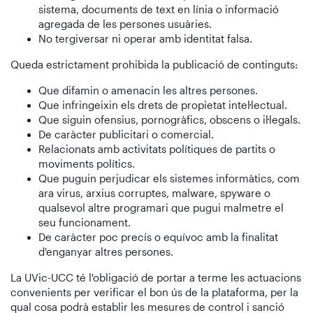
sistema, documents de text en línia o informació
agregada de les persones usuàries.
No tergiversar ni operar amb identitat falsa.
Queda estrictament prohibida la publicació de continguts:
Que difamin o amenacin les altres persones.
Que infringeixin els drets de propietat intel·lectual.
Que siguin ofensius, pornogràfics, obscens o il·legals.
De caràcter publicitari o comercial.
Relacionats amb activitats polítiques de partits o
moviments polítics.
Que puguin perjudicar els sistemes informàtics, com
ara virus, arxius corruptes, malware, spyware o
qualsevol altre programari que pugui malmetre el
seu funcionament.
De caràcter poc precís o equívoc amb la finalitat
d'enganyar altres persones.
La UVic-UCC té l'obligació de portar a terme les actuacions
convenients per verificar el bon ús de la plataforma, per la
qual cosa podrà establir les mesures de control i sanció