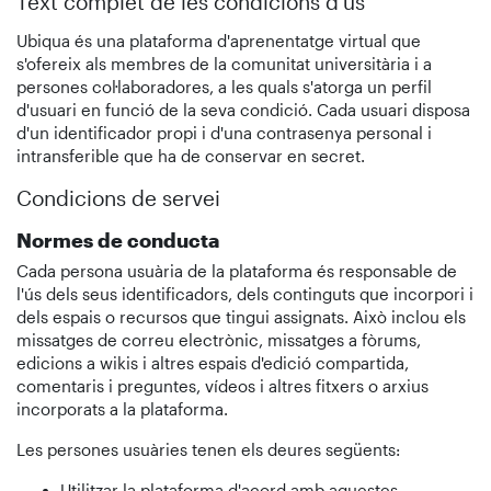
Text complet de les condicions d'ús
Ubiqua és una plataforma d'aprenentatge virtual que
s'ofereix als membres de la comunitat universitària i a
persones col·laboradores, a les quals s'atorga un perfil
d'usuari en funció de la seva condició. Cada usuari disposa
d'un identificador propi i d'una contrasenya personal i
intransferible que ha de conservar en secret.
Condicions de servei
Normes de conducta
Cada persona usuària de la plataforma és responsable de
l'ús dels seus identificadors, dels continguts que incorpori i
dels espais o recursos que tingui assignats. Això inclou els
missatges de correu electrònic, missatges a fòrums,
edicions a wikis i altres espais d'edició compartida,
comentaris i preguntes, vídeos i altres fitxers o arxius
incorporats a la plataforma.
Les persones usuàries tenen els deures següents:
Utilitzar la plataforma d'acord amb aquestes