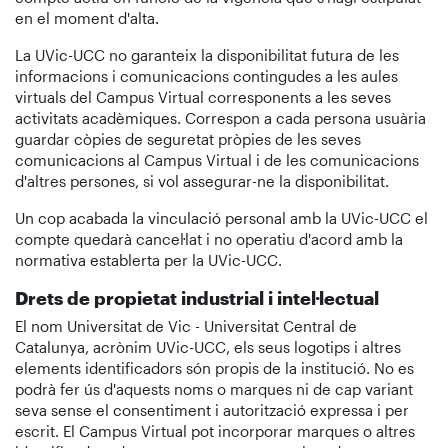
en el moment d'alta.
La UVic-UCC no garanteix la disponibilitat futura de les
informacions i comunicacions contingudes a les aules
virtuals del Campus Virtual corresponents a les seves
activitats acadèmiques. Correspon a cada persona usuària
guardar còpies de seguretat pròpies de les seves
comunicacions al Campus Virtual i de les comunicacions
d'altres persones, si vol assegurar-ne la disponibilitat.
Un cop acabada la vinculació personal amb la UVic-UCC el
compte quedarà cancel·lat i no operatiu d'acord amb la
normativa establerta per la UVic-UCC.
Drets de propietat industrial i intel·lectual
El nom Universitat de Vic - Universitat Central de
Catalunya, acrònim UVic-UCC, els seus logotips i altres
elements identificadors són propis de la institució. No es
podrà fer ús d'aquests noms o marques ni de cap variant
seva sense el consentiment i autorització expressa i per
escrit. El Campus Virtual pot incorporar marques o altres