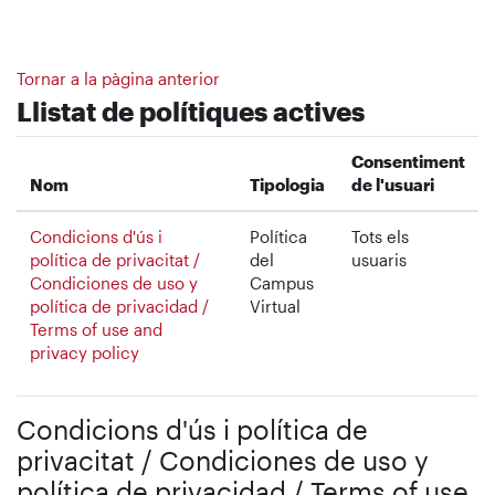
Ves al contingut principal
Tornar a la pàgina anterior
Llistat de polítiques actives
Consentiment
Nom
Tipologia
de l'usuari
Condicions d'ús i
Política
Tots els
política de privacitat /
del
usuaris
Condiciones de uso y
Campus
política de privacidad /
Virtual
Terms of use and
privacy policy
Condicions d'ús i política de
privacitat / Condiciones de uso y
política de privacidad / Terms of use