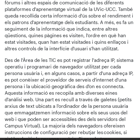
fòrums i altres espais de comunicació de les diferents
plataformes d'aprenentatge virtual de la UVic-UCC. També
queda recollida certa informació d'ús sobre el rendiment i
els patrons d'aprenentatge dels estudiants. A més, es fa un
seguiment de la informació que indica, entre altres
qüestions, quines pàgines es visiten, l'ordre en què han
estat visitades, quan han estat visitades i quins enllaços i
altres controls de la interfície d'usuari s'han utilitzat.
Des de l'Àrea de les TIC es pot registrar l'adreça IP, sistema
operatiu i programari de navegador utilitzat per cada
persona usuària i, en alguns casos, a partir d'una adreça IP,
es pot conèixer el proveïdor de serveis d'internet d'una
persona i la ubicació geogràfica des d'on es connecta.
Aquesta informació es recopila amb diverses eines
d'anàlisi web. Una part es recull a través de galetes (petits
arxius de text ubicats a l'ordinador de la persona usuària
que emmagatzemen informació sobre els seus usos del
web i que poden ser accessibles des dels servidors del
Campus Virtual). La majoria dels navegadors ofereixen
instruccions de configuració per rebutjar les cookies, si
així ho desitja la persona usuària. Si es rebutgen