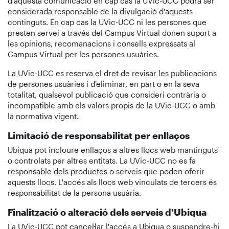
d'aquesta comunicació en cap cas la UVic-UCC podrà ser
considerada responsable de la divulgació d'aquests
continguts. En cap cas la UVic-UCC ni les persones que
presten servei a través del Campus Virtual donen suport a
les opinions, recomanacions i consells expressats al
Campus Virtual per les persones usuàries.
La UVic-UCC es reserva el dret de revisar les publicacions
de persones usuàries i d'eliminar, en part o en la seva
totalitat, qualsevol publicació que consideri contrària o
incompatible amb els valors propis de la UVic-UCC o amb
la normativa vigent.
Limitació de responsabilitat per enllaços
Ubiqua pot incloure enllaços a altres llocs web mantinguts
o controlats per altres entitats. La UVic-UCC no es fa
responsable dels productes o serveis que poden oferir
aquests llocs. L'accés als llocs web vinculats de tercers és
responsabilitat de la persona usuària.
Finalització o alteració dels serveis d'Ubiqua
La UVic-UCC pot cancel·lar l'accés a Ubiqua o suspendre-hi