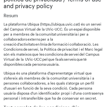
and privacy policy
Resum
La plataforma Ubiqua (https://ubiqua.uvic.cat) és un servei
del Campus Virtual de la UVic-UCC. És un espai disponible
per a membres de la comunitat universitària i per a
col·laboradors externs per a la
creació d’activitats en línia de formació i col·laboració. Les
Condicions de servei, la Política de privacitat i el Marc legal
són els mateixos que les condicions de servei del Campus
Virtual de la UVic-UCC pel que fa als serveis que té
disponibles cada persona usuària.
Ubiqua és una plataforma d'aprenentatge virtual que
s'ofereix als membres de la comunitat universitària i a
persones col·laboradores, a les quals s'atorga un perfil
d'usuari en funció de la seva condició. Cada persona
usuària disposa d'un identificador propi i d'una contrasenya
personal i intransferible que ha de conservar en secret.