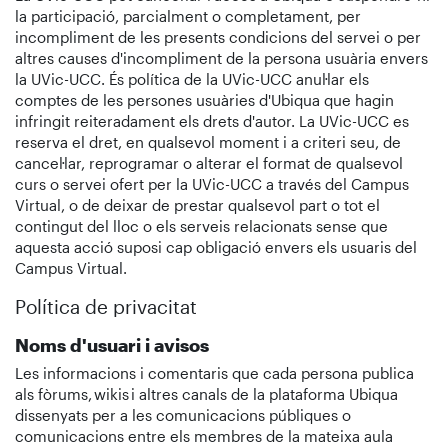
la participació, parcialment o completament, per
incompliment de les presents condicions del servei o per
altres causes d'incompliment de la persona usuària envers
la UVic-UCC. És política de la UVic-UCC anul·lar els
comptes de les persones usuàries d'Ubiqua que hagin
infringit reiteradament els drets d'autor. La UVic-UCC es
reserva el dret, en qualsevol moment i a criteri seu, de
cancel·lar, reprogramar o alterar el format de qualsevol
curs o servei ofert per la UVic-UCC a través del Campus
Virtual, o de deixar de prestar qualsevol part o tot el
contingut del lloc o els serveis relacionats sense que
aquesta acció suposi cap obligació envers els usuaris del
Campus Virtual.
Política de privacitat
Noms d'usuari i avisos
Les informacions i comentaris que cada persona publica
als fòrums, wikis i altres canals de la plataforma Ubiqua
dissenyats per a les comunicacions públiques o
comunicacions entre els membres de la mateixa aula