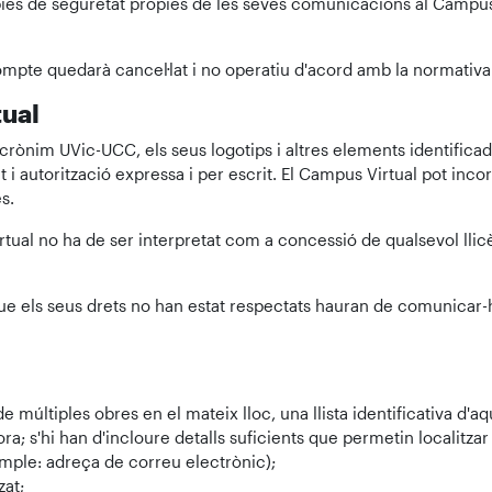
s de seguretat pròpies de les seves comunicacions al Campus Vi
mpte quedarà cancel·lat i no operatiu d'acord amb la normativa
tual
acrònim UVic-UCC, els seus logotips i altres elements identificad
 autorització expressa i per escrit. El Campus Virtual pot inco
s.
rtual no ha de ser interpretat com a concessió de qualsevol llicè
n que els seus drets no han estat respectats hauran de comunicar
de múltiples obres en el mateix lloc, una llista identificativa d'a
ctora; s'hi han d'incloure detalls suficients que permetin localitz
emple: adreça de correu electrònic);
zat;