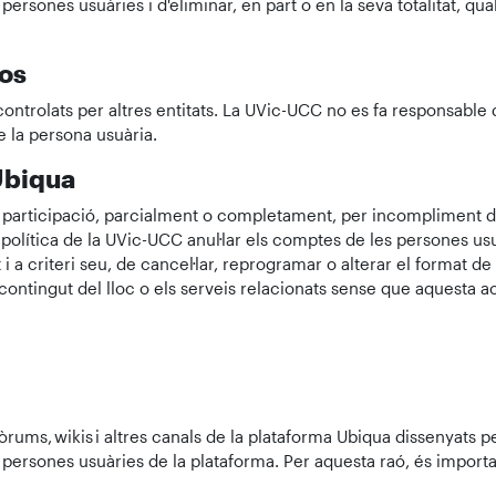
persones usuàries i d'eliminar, en part o en la seva totalitat, 
ços
ontrolats per altres entitats. La UVic-UCC no es fa responsable 
e la persona usuària.
'Ubiqua
a participació, parcialment o completament, per incompliment de
olítica de la UVic-UCC anul·lar els comptes de les persones usu
 a criteri seu, de cancel·lar, reprogramar o alterar el format de
l contingut del lloc o els serveis relacionats sense que aquesta 
òrums, wikis i altres canals de la plataforma Ubiqua dissenyats
s persones usuàries de la plataforma. Per aquesta raó, és import