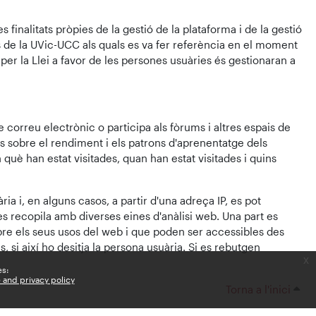
 finalitats pròpies de la gestió de la plataforma i de la gestió
is de la UVic-UCC als quals es va fer referència en el moment
 per la Llei a favor de les persones usuàries és gestionaran a
 correu electrònic o participa als fòrums i altres espais de
 sobre el rendiment i els patrons d'aprenentatge dels
 què han estat visitades, quan han estat visitades i quins
ia i, en alguns casos, a partir d'una adreça IP, es pot
s recopila amb diverses eines d'anàlisi web. Una part es
bre els seus usos del web i que poden ser accessibles des
 si així ho desitja la persona usuària. Si es rebutgen
x
es:
e and privacy policy
Torna a l'inici