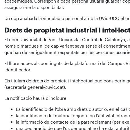
acadèmiques. Correspon a cada persona usuària guardar còpie
assegurar-ne la disponibilitat.
Un cop acabada la vinculació personal amb la UVic-UCC el co
Drets de propietat industrial i intel·lec
El nom Universitat de Vic - Universitat Central de Catalunya, 
noms o marques ni de cap variant seva sense el consentiment i
que han de ser igualment respectats per les persones usuàrie
El lliure accés als continguts de la plataforma i del Campus Vi
identificador.
Els titulars de drets de propietat intel·lectual que consideri
(secretaria.general@uvic.cat).
La notificació haurà d'incloure:
La identificació de l'obra amb drets d'autor o, en el cas 
la identificació del material objecte de l'activitat infra
la informació de contacte de la part reclamant (per ex
una declaració de que l'ús denunciat no ha estat autorit