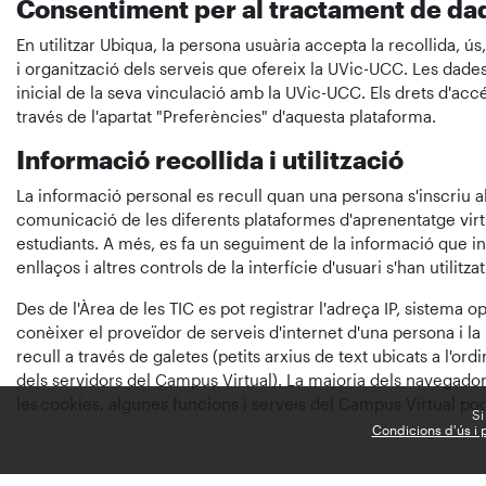
Consentiment per al tractament de da
En utilitzar Ubiqua, la persona usuària accepta la recollida, ús
i organització dels serveis que ofereix la UVic-UCC. Les dade
inicial de la seva vinculació amb la UVic-UCC. Els drets d'accé
través de l'apartat "Preferències" d'aquesta plataforma.
Informació recollida i utilització
La informació personal es recull quan una persona s'inscriu al
comunicació de les diferents plataformes d'aprenentatge virt
estudiants. A més, es fa un seguiment de la informació que indi
enllaços i altres controls de la interfície d'usuari s'han utilitzat
Des de l'Àrea de les TIC es pot registrar l'adreça IP, sistema o
conèixer el proveïdor de serveis d'internet d'una persona i l
recull a través de galetes (petits arxius de text ubicats a l
dels servidors del Campus Virtual). La majoria dels navegadors
les cookies, algunes funcions i serveis del Campus Virtual po
Si
Condicions d'ús i p