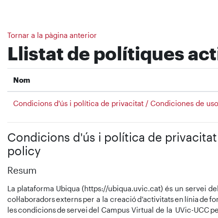
Ves al contingut principal
Tornar a la pàgina anterior
Llistat de polítiques ac
Nom
Condicions d'ús i política de privacitat / Condiciones de uso
Condicions d'ús i política de privacita
policy
Resum
La plataforma Ubiqua (https://ubiqua.uvic.cat) és un servei de
col·laboradors externs per a la creació d’activitats en línia de 
les condicions de servei del Campus Virtual de la UVic-UCC pel