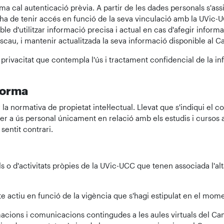
rma cal autenticació prèvia. A partir de les dades personals s'as
ri ha de tenir accés en funció de la seva vinculació amb la UVic
e d'utilitzar informació precisa i actual en cas d'afegir informa
cau, i mantenir actualitzada la seva informació disponible al C
 privacitat que contempla l'ús i tractament confidencial de la i
aforma
a normativa de propietat intel·lectual. Llevat que s'indiqui el con
per a ús personal únicament en relació amb els estudis i cursos 
sentit contrari.
als o d'activitats pròpies de la UVic-UCC que tenen associada l'a
e actiu en funció de la vigència que s'hagi estipulat en el momen
rmacions i comunicacions contingudes a les aules virtuals del Ca