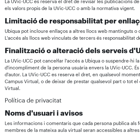
La UVic-UCC es reserva el dret de revisar les publicacions de 
els valors propis de la UVic-UCC o amb la normativa vigent.
Limitació de responsabilitat per enlla
Ubiqua pot incloure enllaços a altres llocs web mantinguts o c
L'accés als llocs web vinculats de tercers és responsabilitat d
Finalització o alteració dels serveis d
La UVic-UCC pot cancel·lar l'accés a Ubiqua o suspendre-hi l
d'incompliment de la persona usuària envers la UVic-UCC. És p
d'autor. La UVic-UCC es reserva el dret, en qualsevol moment i
Campus Virtual, o de deixar de prestar qualsevol part o tot e
Virtual.
Política de privacitat
Noms d'usuari i avisos
Les informacions i comentaris que cada persona publica als f
membres de la mateixa aula virtual seran accessibles a altre