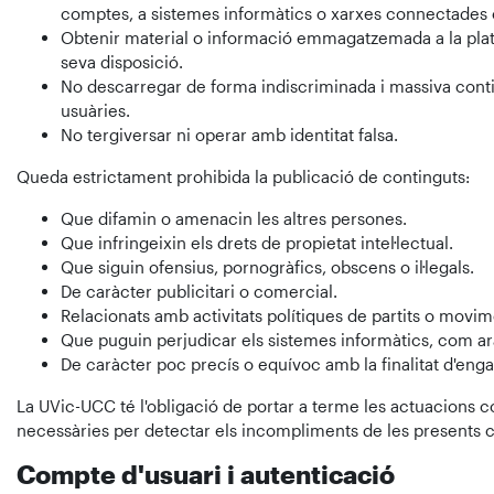
comptes, a sistemes informàtics o xarxes connectades o
Obtenir material o informació emmagatzemada a la plataf
seva disposició.
No descarregar de forma indiscriminada i massiva conti
usuàries.
No tergiversar ni operar amb identitat falsa.
Queda estrictament prohibida la publicació de continguts:
Que difamin o amenacin les altres persones.
Que infringeixin els drets de propietat intel·lectual.
Que siguin ofensius, pornogràfics, obscens o il·legals.
De caràcter publicitari o comercial.
Relacionats amb activitats polítiques de partits o movime
Que puguin perjudicar els sistemes informàtics, com ar
De caràcter poc precís o equívoc amb la finalitat d'eng
La UVic-UCC té l'obligació de portar a terme les actuacions co
necessàries per detectar els incompliments de les presents co
Compte d'usuari i autenticació