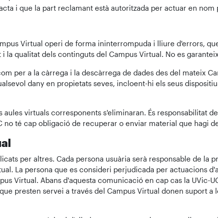
cta i que la part reclamant està autoritzada per actuar en nom pr
pus Virtual operi de forma ininterrompuda i lliure d'errors, que 
tat i la qualitat dels continguts del Campus Virtual. No es garanteix
 com per a la càrrega i la descàrrega de dades des del mateix Camp
alsevol dany en propietats seves, incloent-hi els seus dispositiu
 aules virtuals corresponents s'eliminaran. És responsabilitat d
C no té cap obligació de recuperar o enviar material que hagi de
al
ats per altres. Cada persona usuària serà responsable de la precisi
irtual. La persona que es consideri perjudicada per actuacions d'
pus Virtual. Abans d'aquesta comunicació en cap cas la UVic-U
 que presten servei a través del Campus Virtual donen suport a