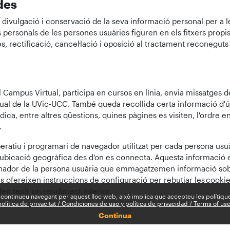
des
, divulgació i conservació de la seva informació personal per a les
s personals de les persones usuàries figuren en els fitxers prop
s, rectificació, cancel·lació i oposició al tractament reconeguts
 Campus Virtual, participa en cursos en línia, envia missatges de
ual de la UVic-UCC. També queda recollida certa informació d'ús
ca, entre altres qüestions, quines pàgines es visiten, l'ordre en
.
peratiu i programari de navegador utilitzat per cada persona usuàr
a ubicació geogràfica des d'on es connecta. Aquesta informació e
'ordinador de la persona usuària que emmagatzemen informació so
 ofereixen instruccions de configuració per rebutjar les cookies,
den tenir un rendiment inferior.
 continueu navegant per aquest lloc web, això implica que accepteu les polítiqu
olítica de privacitat / Condiciones de uso y política de privacidad / Terms of us
Continua