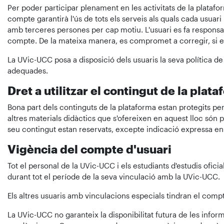
Per poder participar plenament en les activitats de la platafo
compte garantirà l'ús de tots els serveis als quals cada usua
amb terceres persones per cap motiu. L'usuari es fa responsabl
compte. De la mateixa manera, es compromet a corregir, si es
La UVic-UCC posa a disposició dels usuaris la seva política de
adequades.
Dret a utilitzar el contingut de la plat
Bona part dels continguts de la plataforma estan protegits per l
altres materials didàctics que s'ofereixen en aquest lloc són 
seu contingut estan reservats, excepte indicació expressa en 
Vigència del compte d'usuari
Tot el personal de la UVic-UCC i els estudiants d'estudis ofici
durant tot el període de la seva vinculació amb la UVic-UCC.
Els altres usuaris amb vinculacions especials tindran el compt
La UVic-UCC no garanteix la disponibilitat futura de les info