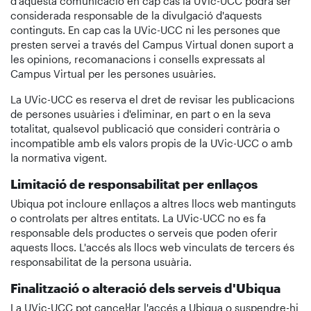
d'aquesta comunicació en cap cas la UVic-UCC podrà ser
considerada responsable de la divulgació d'aquests
continguts. En cap cas la UVic-UCC ni les persones que
presten servei a través del Campus Virtual donen suport a
les opinions, recomanacions i consells expressats al
Campus Virtual per les persones usuàries.
La UVic-UCC es reserva el dret de revisar les publicacions
de persones usuàries i d'eliminar, en part o en la seva
totalitat, qualsevol publicació que consideri contrària o
incompatible amb els valors propis de la UVic-UCC o amb
la normativa vigent.
Limitació de responsabilitat per enllaços
Ubiqua pot incloure enllaços a altres llocs web mantinguts
o controlats per altres entitats. La UVic-UCC no es fa
responsable dels productes o serveis que poden oferir
aquests llocs. L'accés als llocs web vinculats de tercers és
responsabilitat de la persona usuària.
Finalització o alteració dels serveis d'Ubiqua
La UVic-UCC pot cancel·lar l'accés a Ubiqua o suspendre-hi