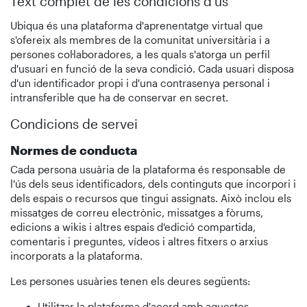
Text complet de les condicions d'ús
Ubiqua és una plataforma d'aprenentatge virtual que
s'ofereix als membres de la comunitat universitària i a
persones col·laboradores, a les quals s'atorga un perfil
d'usuari en funció de la seva condició. Cada usuari disposa
d'un identificador propi i d'una contrasenya personal i
intransferible que ha de conservar en secret.
Condicions de servei
Normes de conducta
Cada persona usuària de la plataforma és responsable de
l'ús dels seus identificadors, dels continguts que incorpori i
dels espais o recursos que tingui assignats. Això inclou els
missatges de correu electrònic, missatges a fòrums,
edicions a wikis i altres espais d'edició compartida,
comentaris i preguntes, vídeos i altres fitxers o arxius
incorporats a la plataforma.
Les persones usuàries tenen els deures següents:
Utilitzar la plataforma d'acord amb aquestes