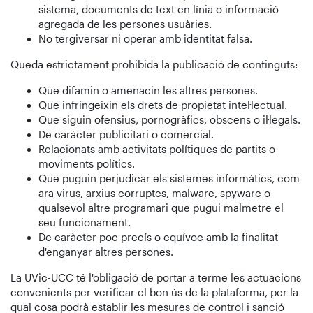
sistema, documents de text en línia o informació
agregada de les persones usuàries.
No tergiversar ni operar amb identitat falsa.
Queda estrictament prohibida la publicació de continguts:
Que difamin o amenacin les altres persones.
Que infringeixin els drets de propietat intel·lectual.
Que siguin ofensius, pornogràfics, obscens o il·legals.
De caràcter publicitari o comercial.
Relacionats amb activitats polítiques de partits o
moviments polítics.
Que puguin perjudicar els sistemes informàtics, com
ara virus, arxius corruptes, malware, spyware o
qualsevol altre programari que pugui malmetre el
seu funcionament.
De caràcter poc precís o equívoc amb la finalitat
d'enganyar altres persones.
La UVic-UCC té l'obligació de portar a terme les actuacions
convenients per verificar el bon ús de la plataforma, per la
qual cosa podrà establir les mesures de control i sanció