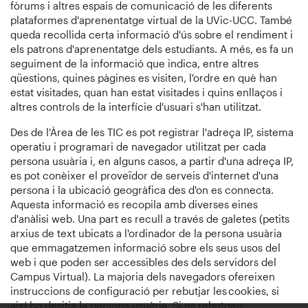
fòrums i altres espais de comunicació de les diferents
plataformes d'aprenentatge virtual de la UVic-UCC. També
queda recollida certa informació d'ús sobre el rendiment i
els patrons d'aprenentatge dels estudiants. A més, es fa un
seguiment de la informació que indica, entre altres
qüestions, quines pàgines es visiten, l'ordre en què han
estat visitades, quan han estat visitades i quins enllaços i
altres controls de la interfície d'usuari s'han utilitzat.
Des de l'Àrea de les TIC es pot registrar l'adreça IP, sistema
operatiu i programari de navegador utilitzat per cada
persona usuària i, en alguns casos, a partir d'una adreça IP,
es pot conèixer el proveïdor de serveis d'internet d'una
persona i la ubicació geogràfica des d'on es connecta.
Aquesta informació es recopila amb diverses eines
d'anàlisi web. Una part es recull a través de galetes (petits
arxius de text ubicats a l'ordinador de la persona usuària
que emmagatzemen informació sobre els seus usos del
web i que poden ser accessibles des dels servidors del
Campus Virtual). La majoria dels navegadors ofereixen
instruccions de configuració per rebutjar les cookies, si
així ho desitja la persona usuària. Si es rebutgen