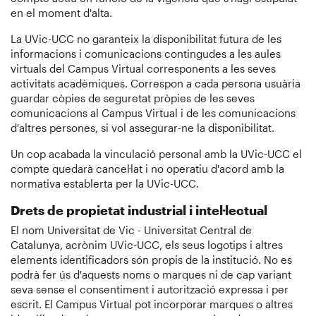
en el moment d'alta.
La UVic-UCC no garanteix la disponibilitat futura de les
informacions i comunicacions contingudes a les aules
virtuals del Campus Virtual corresponents a les seves
activitats acadèmiques. Correspon a cada persona usuària
guardar còpies de seguretat pròpies de les seves
comunicacions al Campus Virtual i de les comunicacions
d'altres persones, si vol assegurar-ne la disponibilitat.
Un cop acabada la vinculació personal amb la UVic-UCC el
compte quedarà cancel·lat i no operatiu d'acord amb la
normativa establerta per la UVic-UCC.
Drets de propietat industrial i intel·lectual
El nom Universitat de Vic - Universitat Central de
Catalunya, acrònim UVic-UCC, els seus logotips i altres
elements identificadors són propis de la institució. No es
podrà fer ús d'aquests noms o marques ni de cap variant
seva sense el consentiment i autorització expressa i per
escrit. El Campus Virtual pot incorporar marques o altres