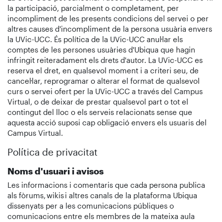
la participació, parcialment o completament, per
incompliment de les presents condicions del servei o per
altres causes d'incompliment de la persona usuària envers
la UVic-UCC. És política de la UVic-UCC anul·lar els
comptes de les persones usuàries d'Ubiqua que hagin
infringit reiteradament els drets d'autor. La UVic-UCC es
reserva el dret, en qualsevol moment i a criteri seu, de
cancel·lar, reprogramar o alterar el format de qualsevol
curs o servei ofert per la UVic-UCC a través del Campus
Virtual, o de deixar de prestar qualsevol part o tot el
contingut del lloc o els serveis relacionats sense que
aquesta acció suposi cap obligació envers els usuaris del
Campus Virtual.
Política de privacitat
Noms d'usuari i avisos
Les informacions i comentaris que cada persona publica
als fòrums, wikis i altres canals de la plataforma Ubiqua
dissenyats per a les comunicacions públiques o
comunicacions entre els membres de la mateixa aula