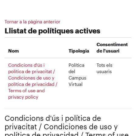
Ves al contingut principal
Tornar a la pàgina anterior
Llistat de polítiques actives
Consentiment
Nom
Tipologia
de l'usuari
Condicions d'ús i
Política
Tots els
política de privacitat /
del
usuaris
Condiciones de uso y
Campus
política de privacidad /
Virtual
Terms of use and
privacy policy
Condicions d'ús i política de
privacitat / Condiciones de uso y
política de privacidad / Terms of use