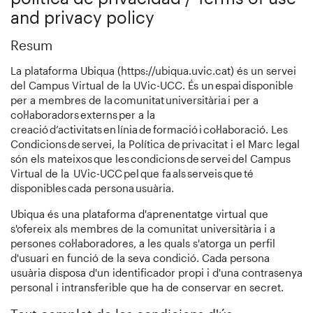
and privacy policy
Resum
La plataforma Ubiqua (https://ubiqua.uvic.cat) és un servei
del Campus Virtual de la UVic-UCC. És un espai disponible
per a membres de la comunitat universitària i per a
col·laboradors externs per a la
creació d’activitats en línia de formació i col·laboració. Les
Condicions de servei, la Política de privacitat i el Marc legal
són els mateixos que les condicions de servei del Campus
Virtual de la UVic-UCC pel que fa als serveis que té
disponibles cada persona usuària.
Ubiqua és una plataforma d'aprenentatge virtual que
s'ofereix als membres de la comunitat universitària i a
persones col·laboradores, a les quals s'atorga un perfil
d'usuari en funció de la seva condició. Cada persona
usuària disposa d'un identificador propi i d'una contrasenya
personal i intransferible que ha de conservar en secret.