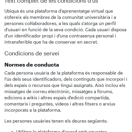
Text complet de les condicions d'ús
Ubiqua és una plataforma d'aprenentatge virtual que
s'ofereix als membres de la comunitat universitària i a
persones col·laboradores, a les quals s'atorga un perfil
d'usuari en funció de la seva condició. Cada usuari disposa
d'un identificador propi i d'una contrasenya personal i
intransferible que ha de conservar en secret.
Condicions de servei
Normes de conducta
Cada persona usuària de la plataforma és responsable de
l'ús dels seus identificadors, dels continguts que incorpori i
dels espais o recursos que tingui assignats. Això inclou els
missatges de correu electrònic, missatges a fòrums,
edicions a wikis i altres espais d'edició compartida,
comentaris i preguntes, vídeos i altres fitxers o arxius
incorporats a la plataforma.
Les persones usuàries tenen els deures següents:
Utilitzar la plataforma d'acord amb aquestes