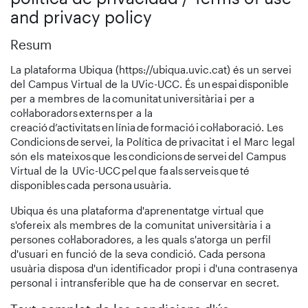
and privacy policy
Resum
La plataforma Ubiqua (https://ubiqua.uvic.cat) és un servei
del Campus Virtual de la UVic-UCC. És un espai disponible
per a membres de la comunitat universitària i per a
col·laboradors externs per a la
creació d’activitats en línia de formació i col·laboració. Les
Condicions de servei, la Política de privacitat i el Marc legal
són els mateixos que les condicions de servei del Campus
Virtual de la UVic-UCC pel que fa als serveis que té
disponibles cada persona usuària.
Ubiqua és una plataforma d'aprenentatge virtual que
s'ofereix als membres de la comunitat universitària i a
persones col·laboradores, a les quals s'atorga un perfil
d'usuari en funció de la seva condició. Cada persona
usuària disposa d'un identificador propi i d'una contrasenya
personal i intransferible que ha de conservar en secret.