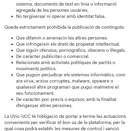
sistema, documents de text en línia o informació
agregada de les persones usuàries.
No tergiversar ni operar amb identitat falsa.
Queda estrictament prohibida la publicació de continguts:
Que difamin o amenacin les altres persones.
Que infringeixin els drets de propietat intel·lectual.
Que siguin ofensius, pornogràfics, obscens o il·legals.
De caràcter publicitari o comercial.
Relacionats amb activitats polítiques de partits o
moviments polítics.
Que puguin perjudicar els sistemes informàtics, com
ara virus, arxius corruptes, malware, spyware o
qualsevol altre programari que pugui malmetre el
seu funcionament.
De caràcter poc precís o equívoc amb la finalitat
d'enganyar altres persones.
La UVic-UCC té l'obligació de portar a terme les actuacions
convenients per verificar el bon ús de la plataforma, per la
qual cosa podrà establir les mesures de control i sanció