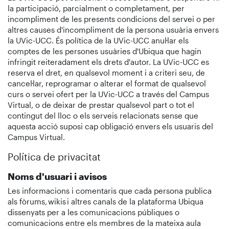
la participació, parcialment o completament, per
incompliment de les presents condicions del servei o per
altres causes d'incompliment de la persona usuària envers
la UVic-UCC. És política de la UVic-UCC anul·lar els
comptes de les persones usuàries d'Ubiqua que hagin
infringit reiteradament els drets d'autor. La UVic-UCC es
reserva el dret, en qualsevol moment i a criteri seu, de
cancel·lar, reprogramar o alterar el format de qualsevol
curs o servei ofert per la UVic-UCC a través del Campus
Virtual, o de deixar de prestar qualsevol part o tot el
contingut del lloc o els serveis relacionats sense que
aquesta acció suposi cap obligació envers els usuaris del
Campus Virtual.
Política de privacitat
Noms d'usuari i avisos
Les informacions i comentaris que cada persona publica
als fòrums, wikis i altres canals de la plataforma Ubiqua
dissenyats per a les comunicacions públiques o
comunicacions entre els membres de la mateixa aula