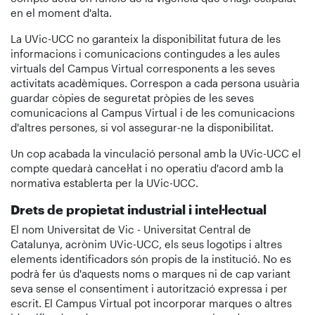
en el moment d'alta.
La UVic-UCC no garanteix la disponibilitat futura de les
informacions i comunicacions contingudes a les aules
virtuals del Campus Virtual corresponents a les seves
activitats acadèmiques. Correspon a cada persona usuària
guardar còpies de seguretat pròpies de les seves
comunicacions al Campus Virtual i de les comunicacions
d'altres persones, si vol assegurar-ne la disponibilitat.
Un cop acabada la vinculació personal amb la UVic-UCC el
compte quedarà cancel·lat i no operatiu d'acord amb la
normativa establerta per la UVic-UCC.
Drets de propietat industrial i intel·lectual
El nom Universitat de Vic - Universitat Central de
Catalunya, acrònim UVic-UCC, els seus logotips i altres
elements identificadors són propis de la institució. No es
podrà fer ús d'aquests noms o marques ni de cap variant
seva sense el consentiment i autorització expressa i per
escrit. El Campus Virtual pot incorporar marques o altres