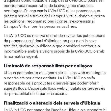
d'aquesta comunicació en cap cas la UVic-UCC podrà ser
considerada responsable de la divulgació d'aquests
continguts. En cap cas la UVic-UCC ni les persones que
presten servei a través del Campus Virtual donen suport a
les opinions, recomanacions i consells expressats al
Campus Virtual per les persones usuàries.
La UVic-UCC es reserva el dret de revisar les publicacions
de persones usuàries i d'eliminar, en part o en la seva
totalitat, qualsevol publicació que consideri contrària o
incompatible amb els valors propis de la UVic-UCC o amb
la normativa vigent.
Limitació de responsabilitat per enllaços
Ubiqua pot incloure enllaços a altres llocs web mantinguts
o controlats per altres entitats. La UVic-UCC no es fa
responsable dels productes o serveis que poden oferir
aquests llocs. L'accés als llocs web vinculats de tercers és
responsabilitat de la persona usuària.
Finalització o alteració dels serveis d'Ubiqua
La UVic-UCC pot cancel·lar l'accés a Ubiqua o suspendre-hi