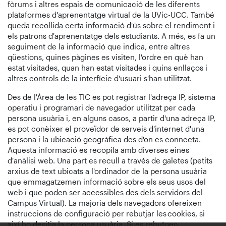
fòrums i altres espais de comunicació de les diferents
plataformes d'aprenentatge virtual de la UVic-UCC. També
queda recollida certa informació d'ús sobre el rendiment i
els patrons d'aprenentatge dels estudiants. A més, es fa un
seguiment de la informació que indica, entre altres
qüestions, quines pàgines es visiten, l'ordre en què han
estat visitades, quan han estat visitades i quins enllaços i
altres controls de la interfície d'usuari s'han utilitzat.
Des de l'Àrea de les TIC es pot registrar l'adreça IP, sistema
operatiu i programari de navegador utilitzat per cada
persona usuària i, en alguns casos, a partir d'una adreça IP,
es pot conèixer el proveïdor de serveis d'internet d'una
persona i la ubicació geogràfica des d'on es connecta.
Aquesta informació es recopila amb diverses eines
d'anàlisi web. Una part es recull a través de galetes (petits
arxius de text ubicats a l'ordinador de la persona usuària
que emmagatzemen informació sobre els seus usos del
web i que poden ser accessibles des dels servidors del
Campus Virtual). La majoria dels navegadors ofereixen
instruccions de configuració per rebutjar les cookies, si
així ho desitja la persona usuària. Si es rebutgen