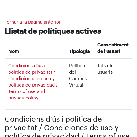
Ves al contingut principal
Tornar a la pàgina anterior
Llistat de polítiques actives
Consentiment
Nom
Tipologia
de l'usuari
Condicions d'ús i
Política
Tots els
política de privacitat /
del
usuaris
Condiciones de uso y
Campus
política de privacidad /
Virtual
Terms of use and
privacy policy
Condicions d'ús i política de
privacitat / Condiciones de uso y
política de privacidad / Terms of use