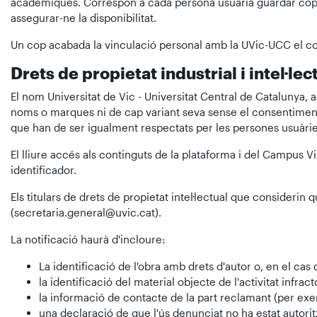
acadèmiques. Correspon a cada persona usuària guardar còpie
assegurar-ne la disponibilitat.
Un cop acabada la vinculació personal amb la UVic-UCC el co
Drets de propietat industrial i intel·lec
El nom Universitat de Vic - Universitat Central de Catalunya, 
noms o marques ni de cap variant seva sense el consentiment i
que han de ser igualment respectats per les persones usuàrie
El lliure accés als continguts de la plataforma i del Campus Vi
identificador.
Els titulars de drets de propietat intel·lectual que consideri
(secretaria.general@uvic.cat).
La notificació haurà d'incloure:
La identificació de l'obra amb drets d'autor o, en el cas 
la identificació del material objecte de l'activitat infra
la informació de contacte de la part reclamant (per ex
una declaració de que l'ús denunciat no ha estat autorit