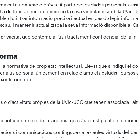
rma cal autenticació prèvia. A partir de les dades personals s'as
ri ha de tenir accés en funció de la seva vinculació amb la UVic
e d'utilitzar informació precisa i actual en cas d'afegir informa
cau, i mantenir actualitzada la seva informació disponible al C
 privacitat que contempla l'ús i tractament confidencial de la i
aforma
a normativa de propietat intel·lectual. Llevat que s'indiqui el con
per a ús personal únicament en relació amb els estudis i cursos 
sentit contrari.
als o d'activitats pròpies de la UVic-UCC que tenen associada l'a
e actiu en funció de la vigència que s'hagi estipulat en el momen
rmacions i comunicacions contingudes a les aules virtuals del Ca