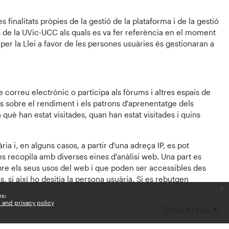
 finalitats pròpies de la gestió de la plataforma i de la gestió
is de la UVic-UCC als quals es va fer referència en el moment
 per la Llei a favor de les persones usuàries és gestionaran a
 correu electrònic o participa als fòrums i altres espais de
 sobre el rendiment i els patrons d'aprenentatge dels
 què han estat visitades, quan han estat visitades i quins
ia i, en alguns casos, a partir d'una adreça IP, es pot
s recopila amb diverses eines d'anàlisi web. Una part es
bre els seus usos del web i que poden ser accessibles des
 si així ho desitja la persona usuària. Si es rebutgen
x
es:
e and privacy policy
Torna a l'inici