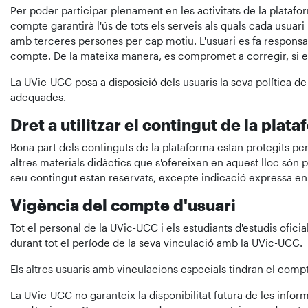
Per poder participar plenament en les activitats de la platafo
compte garantirà l'ús de tots els serveis als quals cada usua
amb terceres persones per cap motiu. L'usuari es fa responsabl
compte. De la mateixa manera, es compromet a corregir, si es
La UVic-UCC posa a disposició dels usuaris la seva política de
adequades.
Dret a utilitzar el contingut de la plat
Bona part dels continguts de la plataforma estan protegits per l
altres materials didàctics que s'ofereixen en aquest lloc són 
seu contingut estan reservats, excepte indicació expressa en 
Vigència del compte d'usuari
Tot el personal de la UVic-UCC i els estudiants d'estudis ofici
durant tot el període de la seva vinculació amb la UVic-UCC.
Els altres usuaris amb vinculacions especials tindran el compt
La UVic-UCC no garanteix la disponibilitat futura de les info