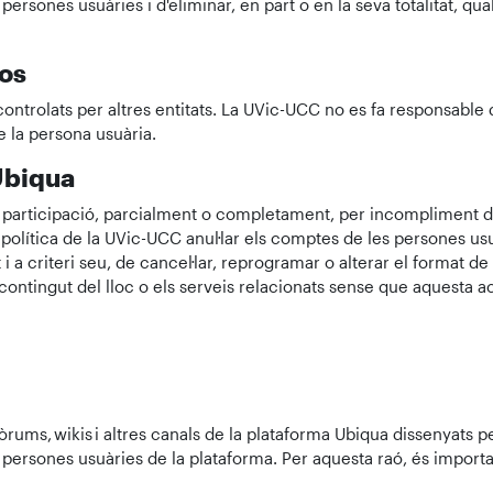
persones usuàries i d'eliminar, en part o en la seva totalitat, 
ços
ontrolats per altres entitats. La UVic-UCC no es fa responsable 
e la persona usuària.
'Ubiqua
a participació, parcialment o completament, per incompliment de
olítica de la UVic-UCC anul·lar els comptes de les persones usu
 a criteri seu, de cancel·lar, reprogramar o alterar el format de
l contingut del lloc o els serveis relacionats sense que aquesta 
òrums, wikis i altres canals de la plataforma Ubiqua dissenyats
s persones usuàries de la plataforma. Per aquesta raó, és import