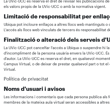
La UVic-UCC es reserva el dret de revisar les publicacions de 
els valors propis de la UVic-UCC o amb la normativa vigent.
Limitació de responsabilitat per enlla
Ubiqua pot incloure enllaços a altres llocs web mantinguts o c
L'accés als llocs web vinculats de tercers és responsabilitat d
Finalització o alteració dels serveis d
La UVic-UCC pot cancel·lar l'accés a Ubiqua o suspendre-hi l
d'incompliment de la persona usuària envers la UVic-UCC. És p
d'autor. La UVic-UCC es reserva el dret, en qualsevol moment i
Campus Virtual, o de deixar de prestar qualsevol part o tot e
Virtual.
Política de privacitat
Noms d'usuari i avisos
Les informacions i comentaris que cada persona publica als f
membres de la mateixa aula virtual seran accessibles a altre