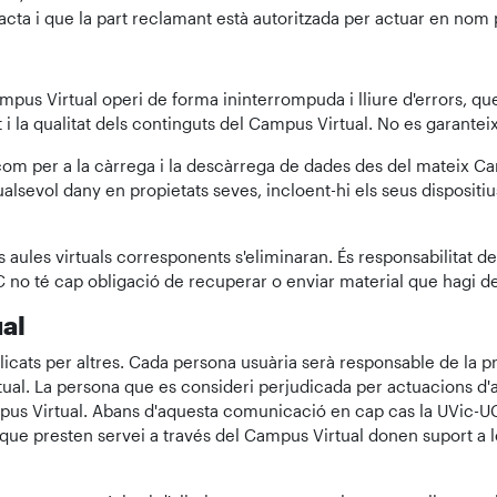
cta i que la part reclamant està autoritzada per actuar en nom pr
pus Virtual operi de forma ininterrompuda i lliure d'errors, que 
tat i la qualitat dels continguts del Campus Virtual. No es garanteix
 com per a la càrrega i la descàrrega de dades des del mateix Camp
alsevol dany en propietats seves, incloent-hi els seus dispositiu
 aules virtuals corresponents s'eliminaran. És responsabilitat d
C no té cap obligació de recuperar o enviar material que hagi de
al
ats per altres. Cada persona usuària serà responsable de la precisi
irtual. La persona que es consideri perjudicada per actuacions d'
pus Virtual. Abans d'aquesta comunicació en cap cas la UVic-U
 que presten servei a través del Campus Virtual donen suport a