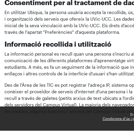
Consentiment per al tractament de da
En utilitzar Ubiqua, la persona usuària accepta la recollida, ús
i organització dels serveis que ofereix la UVic-UCC. Les dade
inicial de la seva vinculació amb la UVic-UCC. Els drets d'accé
través de l'apartat "Preferències" d'aquesta plataforma.
Informació recollida i utilització
La informació personal es recull quan una persona s'inscriu al
comunicació de les diferents plataformes d'aprenentatge virt
estudiants. A més, es fa un seguiment de la informació que indi
enllaços i altres controls de la interfície d'usuari s'han utilitzat
Des de l'Àrea de les TIC es pot registrar l'adreça IP, sistema o
conèixer el proveïdor de serveis d'internet d'una persona i l
recull a través de galetes (petits arxius de text ubicats a l
dels servidors del Campus Virtual). La majoria dels navegadors
les cookies, algunes funcions i serveis del Campus Virtual po
Si
Condicions d'ús i p