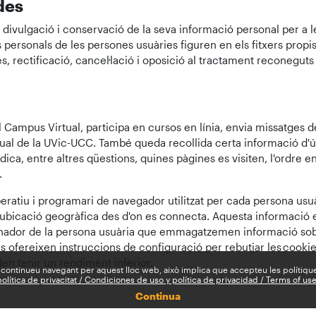
des
, divulgació i conservació de la seva informació personal per a les
s personals de les persones usuàries figuren en els fitxers prop
s, rectificació, cancel·lació i oposició al tractament reconeguts
 Campus Virtual, participa en cursos en línia, envia missatges de
ual de la UVic-UCC. També queda recollida certa informació d'ús
ca, entre altres qüestions, quines pàgines es visiten, l'ordre en
.
peratiu i programari de navegador utilitzat per cada persona usuàr
a ubicació geogràfica des d'on es connecta. Aquesta informació e
'ordinador de la persona usuària que emmagatzemen informació so
 ofereixen instruccions de configuració per rebutjar les cookies,
den tenir un rendiment inferior.
 continueu navegant per aquest lloc web, això implica que accepteu les polítiqu
olítica de privacitat / Condiciones de uso y política de privacidad / Terms of us
Continua