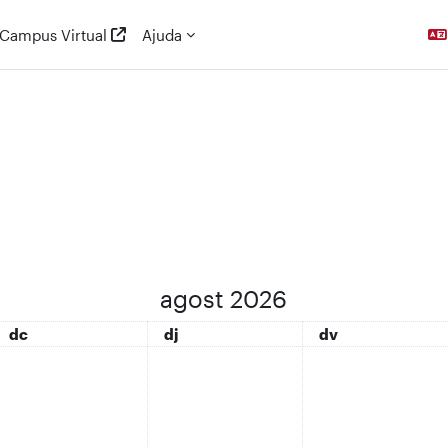
Campus Virtual
Ajuda
agost 2026
dimecres
dijous
divendres
dc
dj
dv