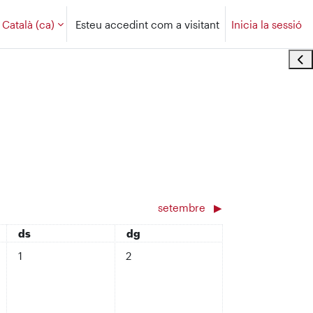
Català ‎(ca)‎
Esteu accedint com a visitant
Inicia la sessió
Obr
setembre
▶︎
dissabte
diumenge
ds
dg
No hi ha esdeveniments, dissabte, 1 d’agost
No hi ha esdeveniments, diumenge, 2 d
1
2