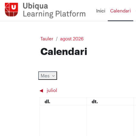
Ves al contingut principal
Inici
Calendari
Tauler
agost 2026
Calendari
Mes
◀︎
juliol
dilluns
dimarts
dl.
dt.