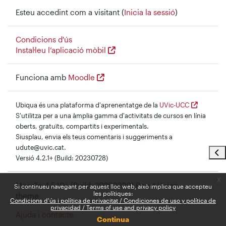
Esteu accedint com a visitant (
Inicia la sessió
)
Condicions d'ús
Instal·leu l’aplicació mòbil
Funciona amb
Moodle
Ubiqua és una plataforma d'aprenentatge de la
UVic-UCC
S'utilitza per a una àmplia gamma d'activitats de cursos en línia
oberts, gratuïts, compartits i experimentals.
Siusplau, envia els teus comentaris i suggeriments a
udute@uvic.cat.
Obr
Versió 4.2.1+ (Build: 20230728)
x
Moodle 4.5.10+ (Build: 20260320) Boost Union
Si continueu navegant per aquest lloc web, això implica que accepteu
les polítiques:
theme
Condicions d'ús i política de privacitat / Condiciones de uso y política de
privacidad / Terms of use and privacy policy
Ajuda i contacte
Continua