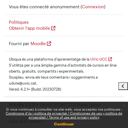
Vous êtes connecté anonymement (
Connexion
)
Politiques
Obtenir l’app mobile
Fourni par
Moodle
Ubiqua és una plataforma d'aprenentatge de la
UVic-UCC
S'utilitza per a una àmplia gamma d'activitats de cursos en línia
oberts, gratuïts, compartits i experimentals.
Siusplau, envia els teus comentaris i suggeriments a
udute@uvic.cat.
Ouvr
Versió 4.2.1+ (Build: 20230728)
Moodle 4.5.10+ (Build: 20260320) Boost Union
x
Si vous continuez à consulter ce site web, vous acceptez nos politiques :
theme
Condicions d'ús i política de privacitat / Condiciones de uso y política de
privacidad / Terms of use and privacy policy
Help and contact
Continuer