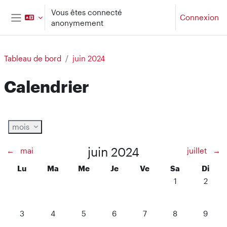
Passer au contenu principal
Vous êtes connecté
Connexion
anonymement
Panneau latéral
Tableau de bord
juin 2024
Calendrier
mois
juin 2024
←
mai
juillet
→
Lundi
Mardi
Mercredi
Jeudi
Vendredi
Samedi
Diman
Lu
Ma
Me
Je
Ve
Sa
Di
Aucun événement
Aucun é
1
2
Aucun événement, lundi 3 juin
Aucun événement, mardi 4 juin
Aucun événement, mercredi 5 juin
Aucun événement, jeudi 6 juin
Aucun événement, vendre
Aucun événement
Aucun é
3
4
5
6
7
8
9