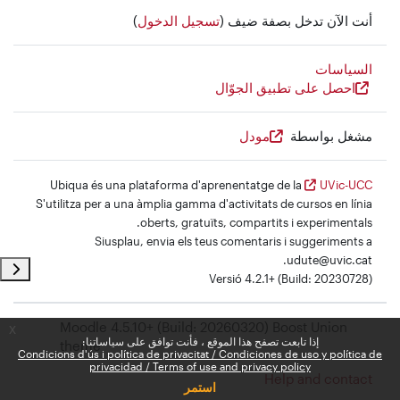
أنت الآن تدخل بصفة ضيف (
تسجيل الدخول
)
السياسات
احصل على تطبيق الجوّال
مشغل بواسطة
مودل
Ubiqua és una plataforma d'aprenentatge de la
UVic-UCC
S'utilitza per a una àmplia gamma d'activitats de cursos en línia
oberts, gratuïts, compartits i experimentals.
Siusplau, envia els teus comentaris i suggeriments a
udute@uvic.cat.
فتح د
Versió 4.2.1+ (Build: 20230728)
Moodle 4.5.10+ (Build: 20260320) Boost Union
x
إذا تابعت تصفح هذا الموقع ، فأنت توافق على سياساتنا:
theme
Condicions d'ús i política de privacitat / Condiciones de uso y política de
privacidad / Terms of use and privacy policy
Help and contact
استمر