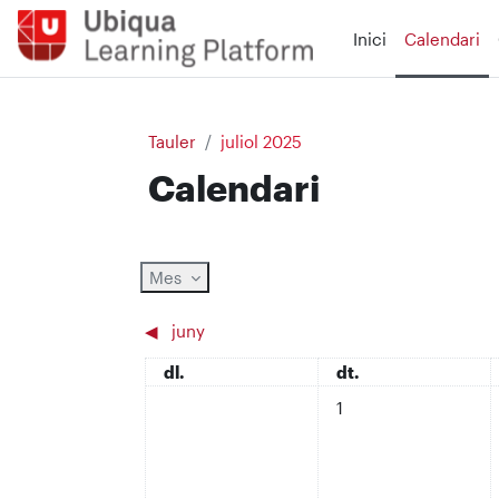
Ves al contingut principal
Inici
Calendari
Tauler
juliol 2025
Calendari
Mes
◀︎
juny
dilluns
dimarts
dl.
dt.
No hi ha esdeveniments,
1