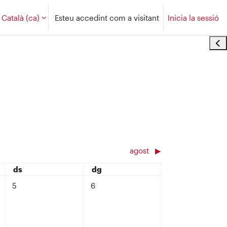
Català ‎(ca)‎
Esteu accedint com a visitant
Inicia la sessió
Obr
agost
▶︎
dissabte
diumenge
ds
dg
ts, divendres, 4 de juliol
No hi ha esdeveniments, dissabte, 5 de juliol
No hi ha esdeveniments, diumenge, 6 de
5
6