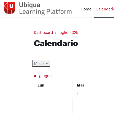
Vai al contenuto principale
Home
Calendari
Dashboard
luglio 2025
Calendario
Mese
◀︎
giugno
Lunedi
Martedì
Lun
Mar
Nessun evento, martedì
1