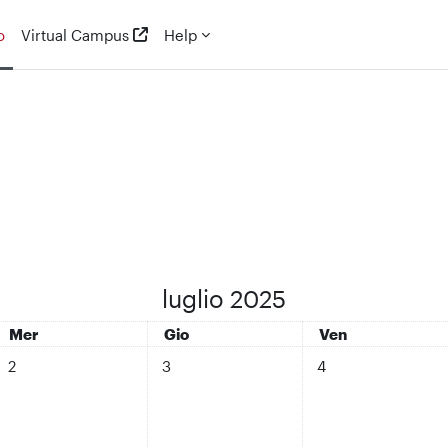
o
Virtual Campus
Help
luglio 2025
Mercoledì
Giovedì
Venerdì
Mer
Gio
Ven
 1 luglio
Nessun evento, mercoledì 2 luglio
Nessun evento, giovedì 3 luglio
Nessun evento, vene
2
3
4