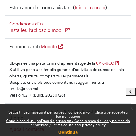
Esteu accedint com a visitant (
Inicia la sessió
)
Condicions d'ús
Instal·leu l’aplicació mòbil
Funciona amb
Moodle
Ubiqua és una plataforma d'aprenentatge de la
UVic-UCC
S'utilitza per a una àmplia gamma d'activitats de cursos en línia
oberts, gratuïts, compartits i experimentals.
Siusplau, envia els teus comentaris i suggeriments a
udute@uvic.cat.
Obr
Versió 4.2.1+ (Build: 20230728)
x
Moodle 4.5.10+ (Build: 20260320) Boost Union
Si continueu navegant per aquest lloc web, això implica que accepteu
les polítiques:
theme
Condicions d'ús i política de privacitat / Condiciones de uso y política de
privacidad / Terms of use and privacy policy
Ajuda i contacte
Continua