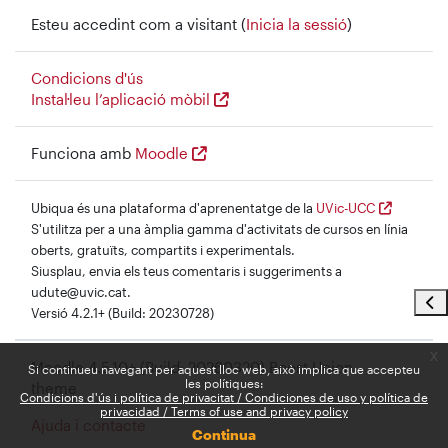
Esteu accedint com a visitant (
Inicia la sessió
)
Condicions d'ús
Instal·leu l’aplicació mòbil
Funciona amb
Moodle
Ubiqua és una plataforma d'aprenentatge de la
UVic-UCC
S'utilitza per a una àmplia gamma d'activitats de cursos en línia
oberts, gratuïts, compartits i experimentals.
Siusplau, envia els teus comentaris i suggeriments a
udute@uvic.cat.
Obr
Versió 4.2.1+ (Build: 20230728)
x
Moodle 4.5.10+ (Build: 20260320) Boost Union
Si continueu navegant per aquest lloc web, això implica que accepteu
les polítiques:
theme
Condicions d'ús i política de privacitat / Condiciones de uso y política de
privacidad / Terms of use and privacy policy
Ajuda i contacte
Continua