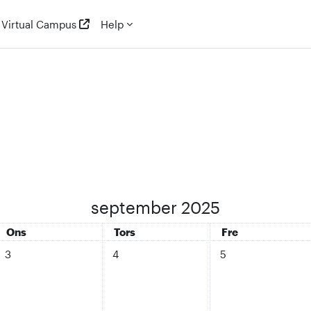
Virtual Campus
Help
september 2025
Onsdag
Torsdag
Fredag
Ons
Tors
Fre
sdag d. 2. sep..
Ingen begivenheder, onsdag d. 3. sep..
Ingen begivenheder, torsdag d. 4. sep..
Ingen begivenheder, 
3
4
5