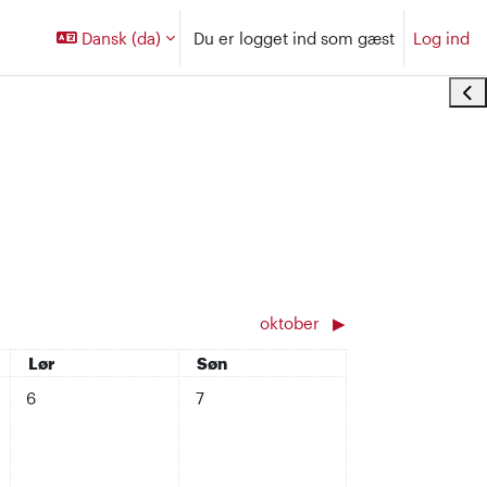
Dansk ‎(da)‎
Du er logget ind som gæst
Log ind
Åbn
oktober
▶︎
Lørdag
Søndag
Lør
Søn
fredag d. 5. sep..
Ingen begivenheder, lørdag d. 6. sep..
Ingen begivenheder, søndag d. 7. sep..
6
7