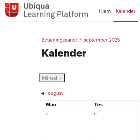
Gå til hovedindhold
Hjem
Kalender
Betjeningspanel
september 2025
Kalender
Måned
◀︎
august
Mandag
Tirsdag
Man
Tirs
Ingen begivenheder, mandag d. 1. sep..
Ingen begivenheder, tir
1
2