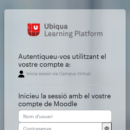
Ves al contingut principal
Inicia la sessió a Ubiqua.
Autentiqueu-vos utilitzant el
vostre compte a:
Inicia sessió via Campus Virtual
Inicieu la sessió amb el vostre
compte de Moodle
Nom d'usuari
Contrasenya