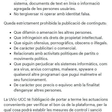
sistema, documents de text en línia o informació
agregada de les persones usuàries.
No tergiversar ni operar amb identitat falsa.
Queda estrictament prohibida la publicació de continguts:
Que difamin o amenacin les altres persones.
Que infringeixin els drets de propietat intel·lectual.
Que siguin ofensius, pornogràfics, obscens o il·legals.
De caràcter publicitari o comercial.
Relacionats amb activitats polítiques de partits o
moviments polítics.
Que puguin perjudicar els sistemes informàtics, com
ara virus, arxius corruptes, malware, spyware o
qualsevol altre programari que pugui malmetre el
seu funcionament.
De caràcter poc precís o equívoc amb la finalitat
d'enganyar altres persones.
La UVic-UCC té l'obligació de portar a terme les actuacions
convenients per verificar el bon ús de la plataforma, per la
qual cosa podrà establir les mesures de control i sanció