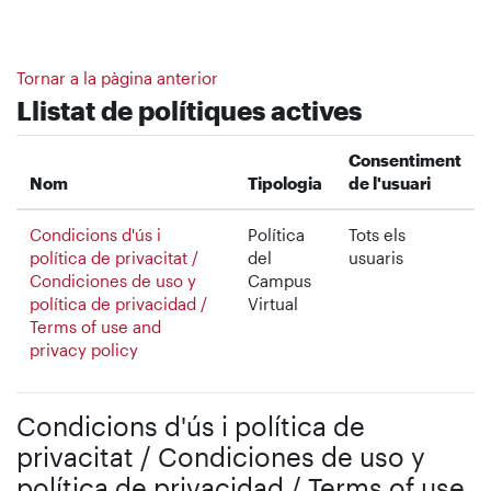
Ves al contingut principal
Tornar a la pàgina anterior
Llistat de polítiques actives
Consentiment
Nom
Tipologia
de l'usuari
Condicions d'ús i
Política
Tots els
política de privacitat /
del
usuaris
Condiciones de uso y
Campus
política de privacidad /
Virtual
Terms of use and
privacy policy
Condicions d'ús i política de
privacitat / Condiciones de uso y
política de privacidad / Terms of use