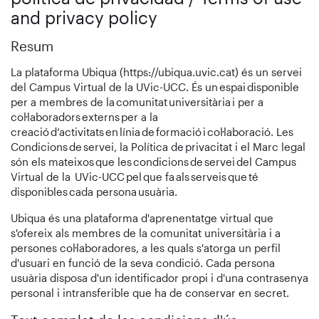
and privacy policy
Resum
La plataforma Ubiqua (https://ubiqua.uvic.cat) és un servei
del Campus Virtual de la UVic-UCC. És un espai disponible
per a membres de la comunitat universitària i per a
col·laboradors externs per a la
creació d’activitats en línia de formació i col·laboració. Les
Condicions de servei, la Política de privacitat i el Marc legal
són els mateixos que les condicions de servei del Campus
Virtual de la UVic-UCC pel que fa als serveis que té
disponibles cada persona usuària.
Ubiqua és una plataforma d'aprenentatge virtual que
s'ofereix als membres de la comunitat universitària i a
persones col·laboradores, a les quals s'atorga un perfil
d'usuari en funció de la seva condició. Cada persona
usuària disposa d'un identificador propi i d'una contrasenya
personal i intransferible que ha de conservar en secret.