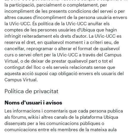
la participació, parcialment o completament, per
incompliment de les presents condicions del servei o per
altres causes d'incompliment de la persona usuària envers
la UVic-UCC. És política de la UVic-UCC anul·lar els
comptes de les persones usuàries d'Ubiqua que hagin
infringit reiteradament els drets d'autor. La UVic-UCC es
reserva el dret, en qualsevol moment i a criteri seu, de
cancel·lar, reprogramar o alterar el format de qualsevol
curs o servei ofert per la UVic-UCC a través del Campus
Virtual, o de deixar de prestar qualsevol part o tot el
contingut del lloc o els serveis relacionats sense que
aquesta acció suposi cap obligació envers els usuaris del
Campus Virtual.
Política de privacitat
Noms d'usuari i avisos
Les informacions i comentaris que cada persona publica
als fòrums, wikis i altres canals de la plataforma Ubiqua
dissenyats per a les comunicacions públiques o
comunicacions entre els membres de la mateixa aula