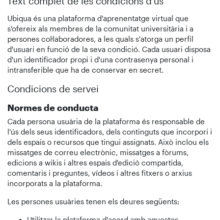
Text complet de les condicions d'ús
Ubiqua és una plataforma d'aprenentatge virtual que
s'ofereix als membres de la comunitat universitària i a
persones col·laboradores, a les quals s'atorga un perfil
d'usuari en funció de la seva condició. Cada usuari disposa
d'un identificador propi i d'una contrasenya personal i
intransferible que ha de conservar en secret.
Condicions de servei
Normes de conducta
Cada persona usuària de la plataforma és responsable de
l'ús dels seus identificadors, dels continguts que incorpori i
dels espais o recursos que tingui assignats. Això inclou els
missatges de correu electrònic, missatges a fòrums,
edicions a wikis i altres espais d'edició compartida,
comentaris i preguntes, vídeos i altres fitxers o arxius
incorporats a la plataforma.
Les persones usuàries tenen els deures següents:
Utilitzar la plataforma d'acord amb aquestes