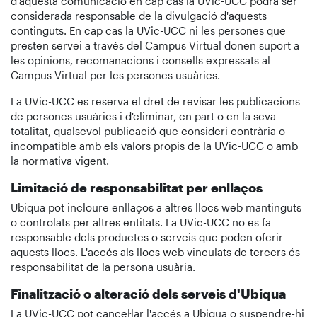
d'aquesta comunicació en cap cas la UVic-UCC podrà ser
considerada responsable de la divulgació d'aquests
continguts. En cap cas la UVic-UCC ni les persones que
presten servei a través del Campus Virtual donen suport a
les opinions, recomanacions i consells expressats al
Campus Virtual per les persones usuàries.
La UVic-UCC es reserva el dret de revisar les publicacions
de persones usuàries i d'eliminar, en part o en la seva
totalitat, qualsevol publicació que consideri contrària o
incompatible amb els valors propis de la UVic-UCC o amb
la normativa vigent.
Limitació de responsabilitat per enllaços
Ubiqua pot incloure enllaços a altres llocs web mantinguts
o controlats per altres entitats. La UVic-UCC no es fa
responsable dels productes o serveis que poden oferir
aquests llocs. L'accés als llocs web vinculats de tercers és
responsabilitat de la persona usuària.
Finalització o alteració dels serveis d'Ubiqua
La UVic-UCC pot cancel·lar l'accés a Ubiqua o suspendre-hi