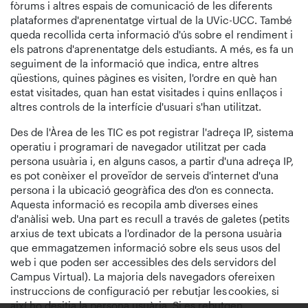
fòrums i altres espais de comunicació de les diferents
plataformes d'aprenentatge virtual de la UVic-UCC. També
queda recollida certa informació d'ús sobre el rendiment i
els patrons d'aprenentatge dels estudiants. A més, es fa un
seguiment de la informació que indica, entre altres
qüestions, quines pàgines es visiten, l'ordre en què han
estat visitades, quan han estat visitades i quins enllaços i
altres controls de la interfície d'usuari s'han utilitzat.
Des de l'Àrea de les TIC es pot registrar l'adreça IP, sistema
operatiu i programari de navegador utilitzat per cada
persona usuària i, en alguns casos, a partir d'una adreça IP,
es pot conèixer el proveïdor de serveis d'internet d'una
persona i la ubicació geogràfica des d'on es connecta.
Aquesta informació es recopila amb diverses eines
d'anàlisi web. Una part es recull a través de galetes (petits
arxius de text ubicats a l'ordinador de la persona usuària
que emmagatzemen informació sobre els seus usos del
web i que poden ser accessibles des dels servidors del
Campus Virtual). La majoria dels navegadors ofereixen
instruccions de configuració per rebutjar les cookies, si
així ho desitja la persona usuària. Si es rebutgen