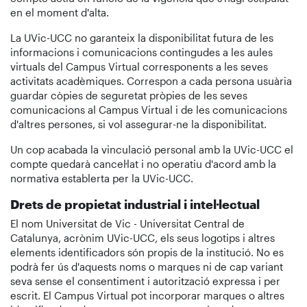
en el moment d'alta.
La UVic-UCC no garanteix la disponibilitat futura de les
informacions i comunicacions contingudes a les aules
virtuals del Campus Virtual corresponents a les seves
activitats acadèmiques. Correspon a cada persona usuària
guardar còpies de seguretat pròpies de les seves
comunicacions al Campus Virtual i de les comunicacions
d'altres persones, si vol assegurar-ne la disponibilitat.
Un cop acabada la vinculació personal amb la UVic-UCC el
compte quedarà cancel·lat i no operatiu d'acord amb la
normativa establerta per la UVic-UCC.
Drets de propietat industrial i intel·lectual
El nom Universitat de Vic - Universitat Central de
Catalunya, acrònim UVic-UCC, els seus logotips i altres
elements identificadors són propis de la institució. No es
podrà fer ús d'aquests noms o marques ni de cap variant
seva sense el consentiment i autorització expressa i per
escrit. El Campus Virtual pot incorporar marques o altres