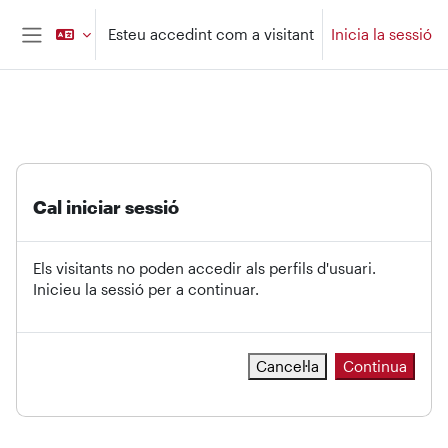
Ves al contingut principal
Esteu accedint com a visitant
Inicia la sessió
Panell lateral
Cal iniciar sessió
Els visitants no poden accedir als perfils d'usuari.
Inicieu la sessió per a continuar.
Cancel·la
Continua