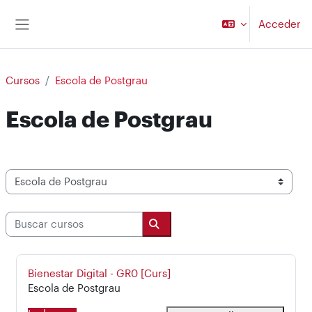
Salta al contenido principal
Acceder
Panel lateral
Cursos
Escola de Postgrau
Escola de Postgrau
Categorías
Buscar cursos
Buscar cursos
Nombre del curso
Bienestar Digital - GR0 [Curs]
Categoría del curso
Escola de Postgrau