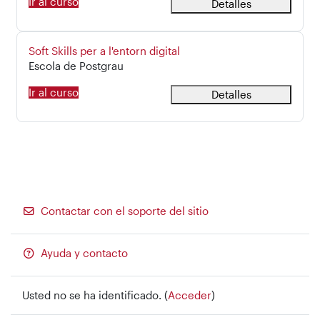
Ir al curso
Detalles
Nombre del curso
Soft Skills per a l'entorn digital
Categoría del curso
Escola de Postgrau
Ir al curso
Detalles
Contactar con el soporte del sitio
Ayuda y contacto
Usted no se ha identificado. (
Acceder
)