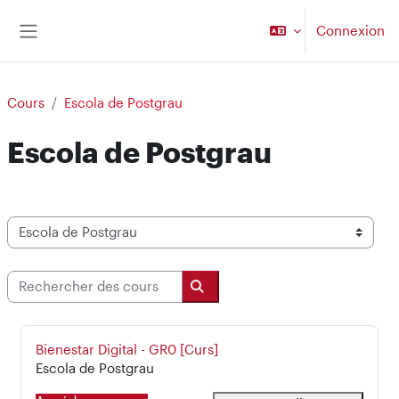
Passer au contenu principal
Connexion
Panneau latéral
Cours
Escola de Postgrau
Escola de Postgrau
Catégories de cours
Rechercher des cours
Rechercher des cours
Nom du cours
Bienestar Digital - GR0 [Curs]
Catégorie de cours
Escola de Postgrau