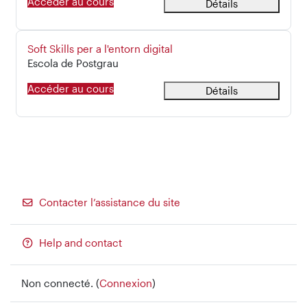
Accéder au cours
Détails
Nom du cours
Soft Skills per a l'entorn digital
Catégorie de cours
Escola de Postgrau
Accéder au cours
Détails
Contacter l’assistance du site
Help and contact
Non connecté. (
Connexion
)