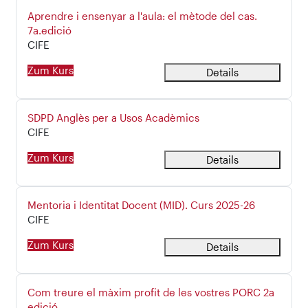
Kursname
Aprendre i ensenyar a l'aula: el mètode del cas.
7a.edició
Kursbereich
CIFE
Zum Kurs
Details
Kursname
SDPD Anglès per a Usos Acadèmics
Kursbereich
CIFE
Zum Kurs
Details
Kursname
Mentoria i Identitat Docent (MID). Curs 2025-26
Kursbereich
CIFE
Zum Kurs
Details
Kursname
Com treure el màxim profit de les vostres PORC 2a
edició