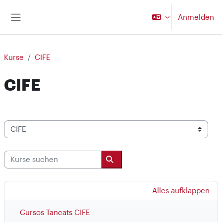
Zum Hauptinhalt
Anmelden
Website-Übersicht
Kurse
CIFE
CIFE
Kursbereiche
Kurse suchen
Kurse suchen
Alles aufklappen
Cursos Tancats CIFE