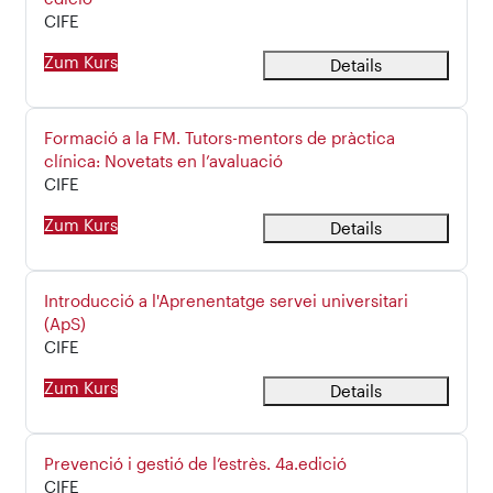
Kursbereich
CIFE
Zum Kurs
Details
Kursname
Formació a la FM. Tutors-mentors de pràctica
clínica: Novetats en l’avaluació
Kursbereich
CIFE
Zum Kurs
Details
Kursname
Introducció a l'Aprenentatge servei universitari
(ApS)
Kursbereich
CIFE
Zum Kurs
Details
Kursname
Prevenció i gestió de l’estrès. 4a.edició
Kursbereich
CIFE