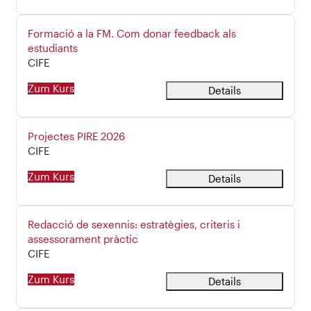
Kursname
Formació a la FM. Com donar feedback als
estudiants
Kursbereich
CIFE
Zum Kurs
Details
Kursname
Projectes PIRE 2026
Kursbereich
CIFE
Zum Kurs
Details
Kursname
Redacció de sexennis: estratègies, criteris i
assessorament pràctic
Kursbereich
CIFE
Zum Kurs
Details