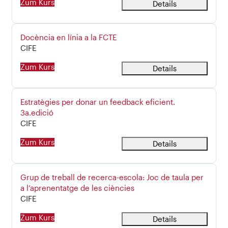
Zum Kurs
Details
Kursname
Docència en línia a la FCTE
Kursbereich
CIFE
Zum Kurs
Details
Kursname
Estratègies per donar un feedback eficient.
3a.edició
Kursbereich
CIFE
Zum Kurs
Details
Kursname
Grup de treball de recerca-escola: Joc de taula per
a l’aprenentatge de les ciències
Kursbereich
CIFE
Zum Kurs
Details