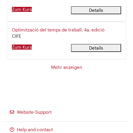
Zum Kurs
Details
Kursname
Optimització del temps de treball. 4a. edició
Kursbereich
CIFE
Zum Kurs
Details
Mehr anzeigen
Website-Support
Help and contact