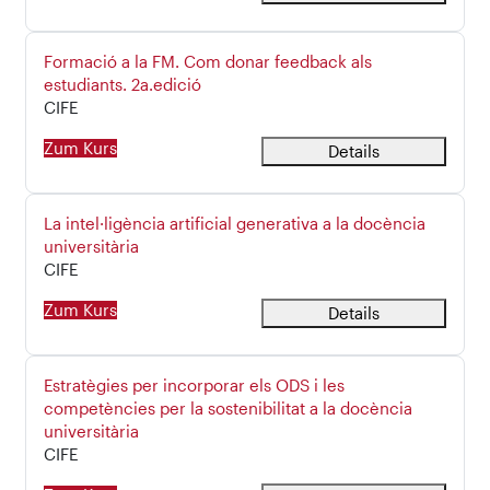
Kursname
Formació a la FM. Com donar feedback als
estudiants. 2a.edició
Kursbereich
CIFE
Zum Kurs
Details
Kursname
La intel·ligència artificial generativa a la docència
universitària
Kursbereich
CIFE
Zum Kurs
Details
Kursname
Estratègies per incorporar els ODS i les
competències per la sostenibilitat a la docència
universitària
Kursbereich
CIFE