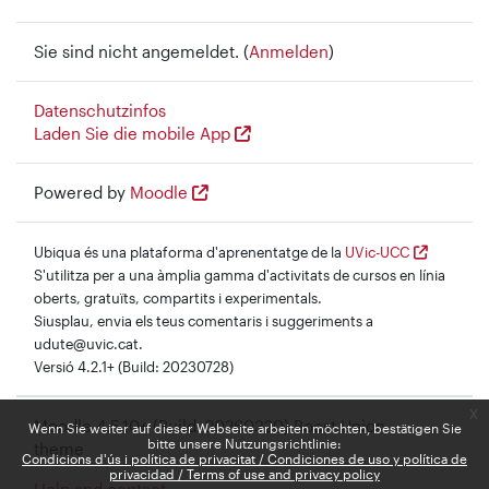
Sie sind nicht angemeldet. (
Anmelden
)
Datenschutzinfos
Laden Sie die mobile App
Powered by
Moodle
Ubiqua és una plataforma d'aprenentatge de la
UVic-UCC
S'utilitza per a una àmplia gamma d'activitats de cursos en línia
oberts, gratuïts, compartits i experimentals.
Siusplau, envia els teus comentaris i suggeriments a
udute@uvic.cat.
Versió 4.2.1+ (Build: 20230728)
x
Moodle 4.5.10+ (Build: 20260320) Boost Union
Wenn Sie weiter auf dieser Webseite arbeiten möchten, bestätigen Sie
bitte unsere Nutzungsrichtlinie:
theme
Condicions d'ús i política de privacitat / Condiciones de uso y política de
privacidad / Terms of use and privacy policy