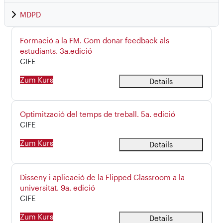
MDPD
Kursname
Formació a la FM. Com donar feedback als
estudiants. 3a.edició
Kursbereich
CIFE
Zum Kurs
Details
Kursname
Optimització del temps de treball. 5a. edició
Kursbereich
CIFE
Zum Kurs
Details
Kursname
Disseny i aplicació de la Flipped Classroom a la
universitat. 9a. edició
Kursbereich
CIFE
Zum Kurs
Details