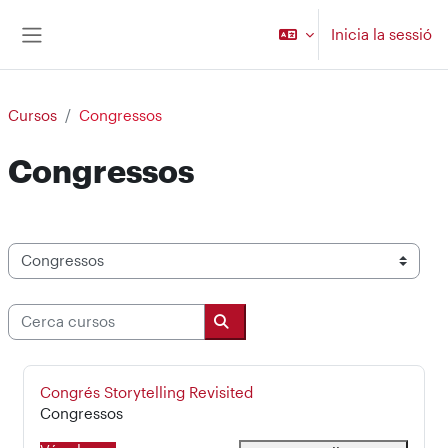
Ves al contingut principal
Inicia la sessió
Panell lateral
Cursos
Congressos
Congressos
Categories de cursos
Cerca cursos
Cerca cursos
Nom del curs
Congrés Storytelling Revisited
Categoria de curs
Congressos