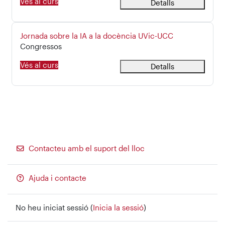
Vés al curs
Detalls
Nom del curs
Jornada sobre la IA a la docència UVic-UCC
Categoria de curs
Congressos
Vés al curs
Detalls
Contacteu amb el suport del lloc
Ajuda i contacte
No heu iniciat sessió (
Inicia la sessió
)