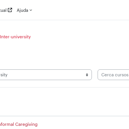
ual
Ajuda
Inter-university
Cerca cursos
Informal Caregiving