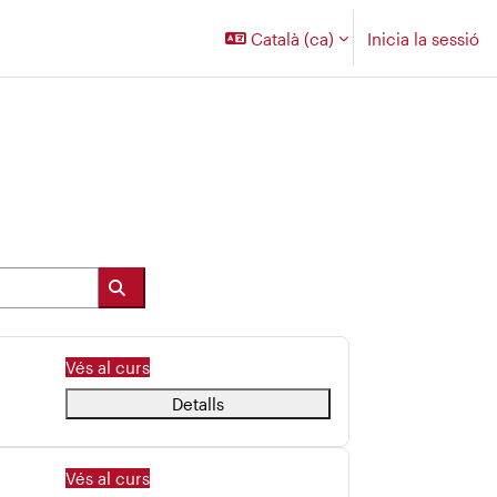
Català ‎(ca)‎
Inicia la sessió
Cerca cursos
Vés al curs
Detalls
Vés al curs