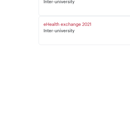
Categoria de curs
Inter-university
Nom del curs
eHealth exchange 2021
Categoria de curs
Inter-university