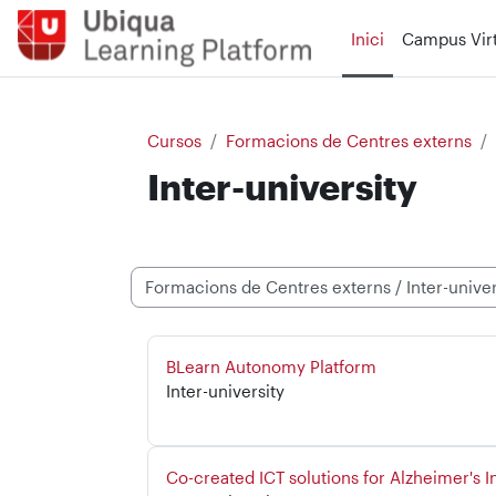
Ves al contingut principal
Inici
Campus Virt
Cursos
Formacions de Centres externs
Inter-university
Categories de cursos
Nom del curs
BLearn Autonomy Platform
Categoria de curs
Inter-university
Nom del curs
Co-created ICT solutions for Alzheimer's 