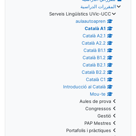
المقررات الدراسية
Serveis Lingüístics UVic-UCC
aulaautoapren
Català A1
Català A2.1
Català A2.2
Català B1.1
Català B1.2
Català B2.1
Català B2.2
Català C1
Introducció al Català
Mou-te
Aules de prova
Congressos
Gestió
PAP Mestres
Portafolis i pràctiques