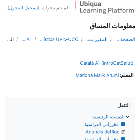
خطى إلى المحتوى الرئيسي
لم يتم دخولك. (
تسجيل الدخول
)
معلومات المساق
الصفحة الرئيسية
المقررات الدراسية
Serveis Lingüístics UVic-UCC
Català A1
الملخص
Català A1 (IntroCatSalut)
المعلم:
Mariona Malik Arumí
الكتل
تجاوز التنقل
التنقل
الصفحة الرئيسية
مقرراتي الدراسية
Anuncis del lloc
مقرراتي الدراسية