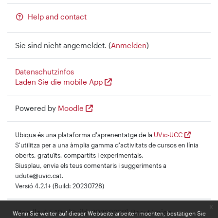
Help and contact
Sie sind nicht angemeldet. (
Anmelden
)
Datenschutzinfos
Laden Sie die mobile App
Powered by
Moodle
Ubiqua és una plataforma d'aprenentatge de la
UVic-UCC
S'utilitza per a una àmplia gamma d'activitats de cursos en línia
oberts, gratuïts, compartits i experimentals.
Siusplau, envia els teus comentaris i suggeriments a
udute@uvic.cat.
Versió 4.2.1+ (Build: 20230728)
x
Moodle 4.5.10+ (Build: 20260320) Boost Union
Wenn Sie weiter auf dieser Webseite arbeiten möchten, bestätigen Sie