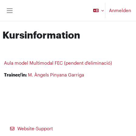
Zum Hauptinhalt
Anmelden
Website-Übersicht
Kursinformation
Aula model Multimodal FEC (pendent d'eliminació)
Trainer/in:
M. Àngels Pinyana Garriga
Website-Support