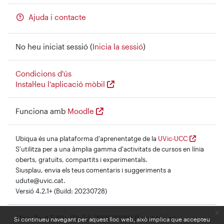
Ajuda i contacte
No heu iniciat sessió (
Inicia la sessió
)
Condicions d'ús
Instal·leu l’aplicació mòbil
Funciona amb
Moodle
Ubiqua és una plataforma d'aprenentatge de la
UVic-UCC
S'utilitza per a una àmplia gamma d'activitats de cursos en línia
oberts, gratuïts, compartits i experimentals.
Siusplau, envia els teus comentaris i suggeriments a
udute@uvic.cat.
Versió 4.2.1+ (Build: 20230728)
x
Moodle 4.5.10+ (Build: 20260320) Boost Union
Si continueu navegant per aquest lloc web, això implica que accepteu