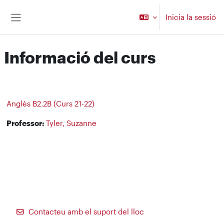
Ves al contingut principal
Inicia la sessió
Panell lateral
Informació del curs
Anglès B2.2B (Curs 21-22)
Professor:
Tyler, Suzanne
Contacteu amb el suport del lloc