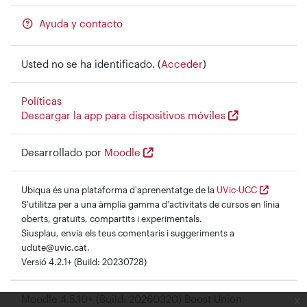
Ayuda y contacto
Usted no se ha identificado. (
Acceder
)
Políticas
Descargar la app para dispositivos móviles
Desarrollado por
Moodle
Ubiqua és una plataforma d'aprenentatge de la
UVic-UCC
S'utilitza per a una àmplia gamma d'activitats de cursos en línia
oberts, gratuïts, compartits i experimentals.
Siusplau, envia els teus comentaris i suggeriments a
udute@uvic.cat.
Versió 4.2.1+ (Build: 20230728)
Moodle 4.5.10+ (Build: 20260320) Boost Union
x