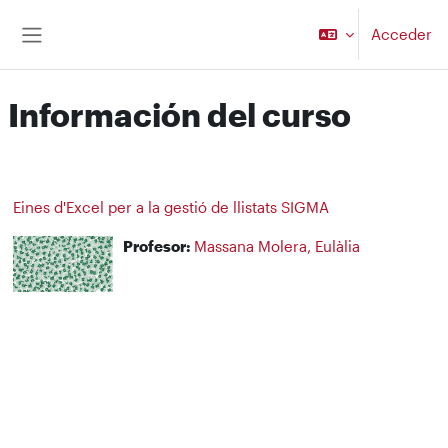
Salta al contenido principal
Acceder
Panel lateral
Información del curso
Eines d'Excel per a la gestió de llistats SIGMA
Profesor:
Massana Molera, Eulàlia