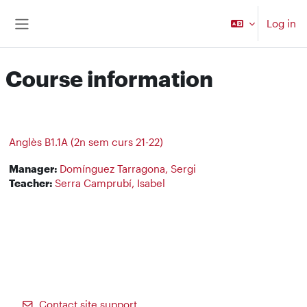
Skip to main content
Log in
Side panel
Course information
Anglès B1.1A (2n sem curs 21-22)
Manager:
Domínguez Tarragona, Sergi
Teacher:
Serra Camprubí, Isabel
Contact site support