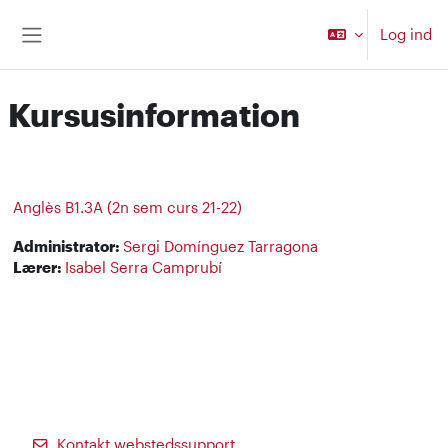
Gå til hovedindhold
Log ind
Sidepanel
Kursusinformation
Anglès B1.3A (2n sem curs 21-22)
Administrator:
Sergi Domínguez Tarragona
Lærer:
Isabel Serra Camprubí
Kontakt webstedssupport