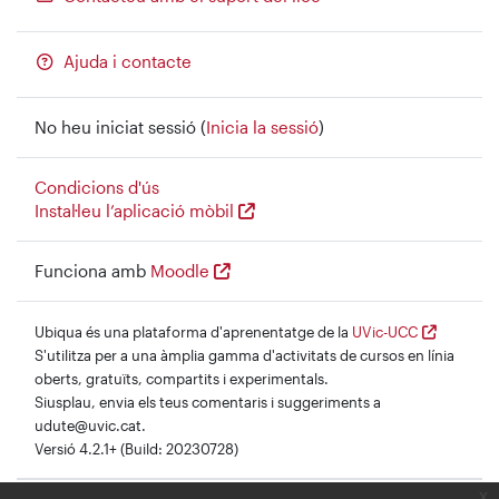
Ajuda i contacte
No heu iniciat sessió (
Inicia la sessió
)
Condicions d'ús
Instal·leu l’aplicació mòbil
Funciona amb
Moodle
Ubiqua és una plataforma d'aprenentatge de la
UVic-UCC
S'utilitza per a una àmplia gamma d'activitats de cursos en línia
oberts, gratuïts, compartits i experimentals.
Siusplau, envia els teus comentaris i suggeriments a
udute@uvic.cat.
Versió 4.2.1+ (Build: 20230728)
x