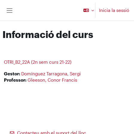
Ves al contingut principal
Inicia la sessió
Panell lateral
Informació del curs
OTRI_B2_22A (2n sem curs 21-22)
Gestor:
Domínguez Tarragona, Sergi
Professor:
Gleeson, Conor Francis
Contacteu amb el suport del lloc