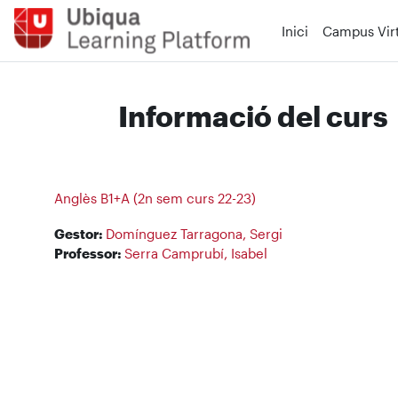
Ves al contingut principal
Inici
Campus Virt
Informació del curs
Anglès B1+A (2n sem curs 22-23)
Gestor:
Domínguez Tarragona, Sergi
Professor:
Serra Camprubí, Isabel