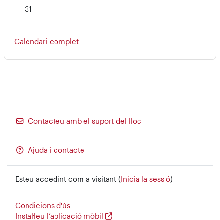
No hi ha esdeveniments, dilluns, 31 d’agost
31
Calendari complet
Contacteu amb el suport del lloc
Ajuda i contacte
Esteu accedint com a visitant (
Inicia la sessió
)
Condicions d'ús
Instal·leu l’aplicació mòbil