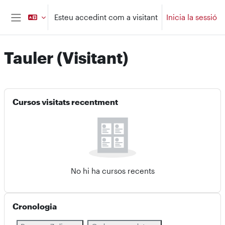
Ves al contingut principal
Esteu accedint com a visitant
Inicia la sessió
Panell lateral
Tauler (Visitant)
Blocs de contingut principal
Omet Cursos visitats recentment
Cursos visitats recentment
No hi ha cursos recents
Omet Cronologia
Cronologia