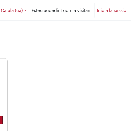
Català ‎(ca)‎
Esteu accedint com a visitant
Inicia la sessió
ó
a