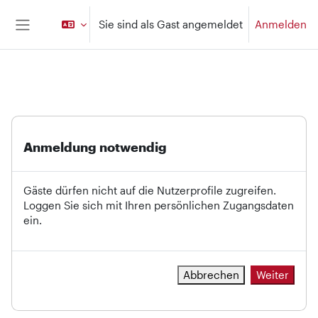
Zum Hauptinhalt
Sie sind als Gast angemeldet
Anmelden
Website-Übersicht
Anmeldung notwendig
Gäste dürfen nicht auf die Nutzerprofile zugreifen.
Loggen Sie sich mit Ihren persönlichen Zugangsdaten
ein.
Abbrechen
Weiter