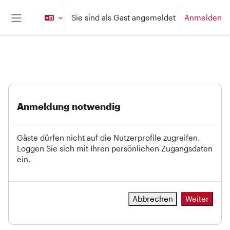
Zum Hauptinhalt
Sie sind als Gast angemeldet
Anmelden
Website-Übersicht
Anmeldung notwendig
Gäste dürfen nicht auf die Nutzerprofile zugreifen.
Loggen Sie sich mit Ihren persönlichen Zugangsdaten
ein.
Abbrechen
Weiter